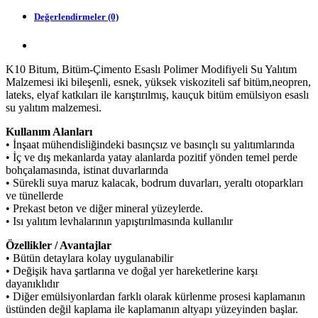
Değerlendirmeler (0)
K10 Bitum, Bitüm-Çimento Esaslı Polimer Modifiyeli Su Yalıtım
Malzemesi iki bileşenli, esnek, yüksek viskoziteli saf bitüm,neopren,
lateks, elyaf katkıları ile karıştırılmış, kauçuk bitüm emülsiyon esaslı
su yalıtım malzemesi.
Kullanım Alanları
• İnşaat mühendisliğindeki basınçsız ve basınçlı su yalıtımlarında
• İç ve dış mekanlarda yatay alanlarda pozitif yönden temel perde
bohçalamasında, istinat duvarlarında
• Sürekli suya maruz kalacak, bodrum duvarları, yeraltı otoparkları
ve tünellerde
• Prekast beton ve diğer mineral yüzeylerde.
• Isı yalıtım levhalarının yapıştırılmasında kullanılır
Özellikler / Avantajlar
• Bütün detaylara kolay uygulanabilir
• Değişik hava şartlarına ve doğal yer hareketlerine karşı
dayanıklıdır
• Diğer emülsiyonlardan farklı olarak kürlenme prosesi kaplamanın
üstünden değil kaplama ile kaplamanın altyapı yüzeyinden başlar.