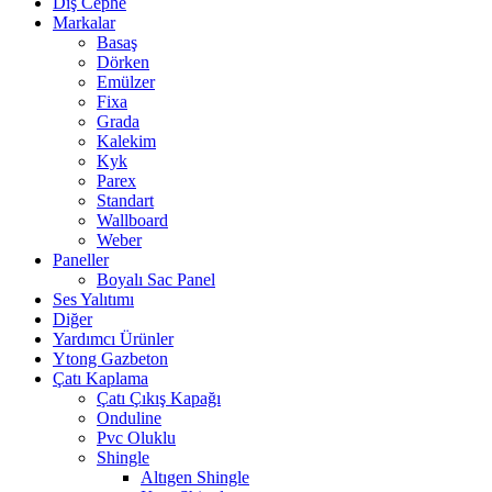
Dış Cephe
Markalar
Basaş
Dörken
Emülzer
Fixa
Grada
Kalekim
Kyk
Parex
Standart
Wallboard
Weber
Paneller
Boyalı Sac Panel
Ses Yalıtımı
Diğer
Yardımcı Ürünler
Ytong Gazbeton
Çatı Kaplama
Çatı Çıkış Kapağı
Onduline
Pvc Oluklu
Shingle
Altıgen Shingle