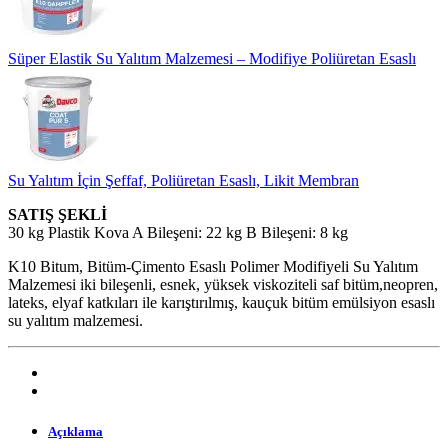
Süper Elastik Su Yalıtım Malzemesi – Modifiye Poliüretan Esaslı
Su Yalıtım İçin Şeffaf, Poliüretan Esaslı, Likit Membran
SATIŞ ŞEKLİ
30 kg Plastik Kova A Bileşeni: 22 kg B Bileşeni: 8 kg
K10 Bitum, Bitüm-Çimento Esaslı Polimer Modifiyeli Su Yalıtım
Malzemesi iki bileşenli, esnek, yüksek viskoziteli saf bitüm,neopren,
lateks, elyaf katkıları ile karıştırılmış, kauçuk bitüm emülsiyon esaslı
su yalıtım malzemesi.
Açıklama