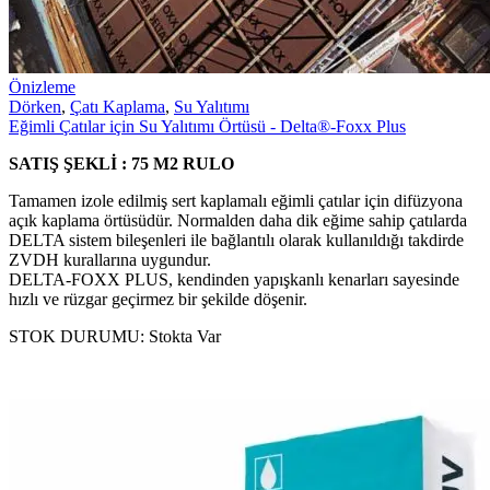
Önizleme
Dörken
,
Çatı Kaplama
,
Su Yalıtımı
Eğimli Çatılar için Su Yalıtımı Örtüsü - Delta®-Foxx Plus
SATIŞ ŞEKLİ : 75 M2 RULO
Tamamen izole edilmiş sert kaplamalı eğimli çatılar için difüzyona
açık kaplama örtüsüdür. Normalden daha dik eğime sahip çatılarda
DELTA sistem bileşenleri ile bağlantılı olarak kullanıldığı takdirde
ZVDH kurallarına uygundur.
DELTA-FOXX PLUS, kendinden yapışkanlı kenarları sayesinde
hızlı ve rüzgar geçirmez bir şekilde döşenir.
STOK DURUMU:
Stokta Var