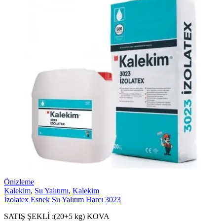
Önizleme
Kalekim
,
Su Yalıtımı
,
Kalekim
İzolatex Esnek Su Yalıtım Harcı 3023
SATIŞ ŞEKLİ :(20+5 kg) KOVA