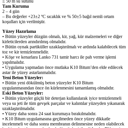
≤ 50 m su sütunu
Tam Kuruma
2 – 4 gün
– Bu değerler +23±2 ºC sıcaklık ve % 50±5 bağıl nemli ortam
koşulları için verilmiştir.
Yüzey Hazırlama
• Bütün yüzeyler düzgün olmalı, kir, yağ, kür malzemeleri ve diğer
kirleticilerden arındırılmış olmalıdır.
• Bütün oynak partiküller uzaklaştırılmalı ve ardında kalabilecek tüm
toz ve kir temizlenmelidir.
• Köşe ve kenarlara Lanko 731 tamir harcı ile pah verme işlemi
yapılmalıdır.
• Uygulama yapmadan önce mutlaka K10 Bitum’den elde edilecek
astar ile yüzey astarlanmalıdır.
Yeni Beton Yüzeyler:
• Bütün yeni dökülmüş beton yüzeyler K10 Bitum
uygulanmasından önce ön kürlenmesini tamamlamış olmalıdır.
Eski Beton Yüzeyler:
• Bütün yüzeyler güçlü bir deterjan kullanılarak iyice temizlenmeli
veya su jeti ile tüm gevşek parçalar ve kalıntılar yüzeyden yıkanarak
uzaklaştırılmalıdır.
• Yüzey daha sonra 24 saat kurumaya bırakılmalıdır.
• K10 Bitum uygulamasına geçilmeden önce yüzey dikkatle
incelenmeli ve daha sonra membranın delinmesine neden olabilecek