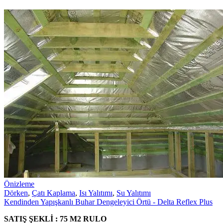
Önizleme
Dörken
,
Çatı Kaplama
,
Isı Yalıtımı
,
Su Yalıtımı
Kendinden Yapışkanlı Buhar Dengeleyici Örtü - Delta Reflex Plus
SATIŞ ŞEKLİ : 75 M2 RULO