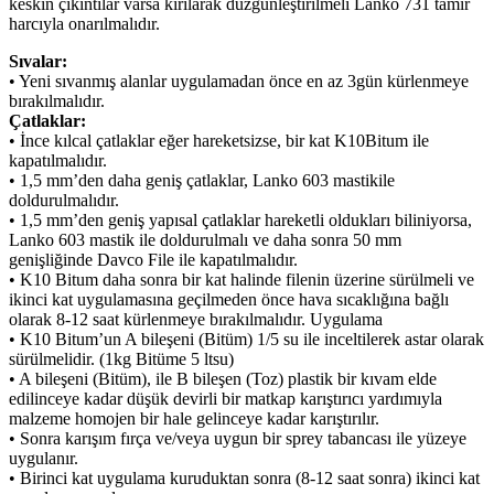
keskin çıkıntılar varsa kırılarak düzgünleştirilmeli Lanko 731 tamir
harcıyla onarılmalıdır.
Sıvalar:
• Yeni sıvanmış alanlar uygulamadan önce en az 3gün kürlenmeye
bırakılmalıdır.
Çatlaklar:
• İnce kılcal çatlaklar eğer hareketsizse, bir kat K10Bitum ile
kapatılmalıdır.
• 1,5 mm’den daha geniş çatlaklar, Lanko 603 mastikile
doldurulmalıdır.
• 1,5 mm’den geniş yapısal çatlaklar hareketli oldukları biliniyorsa,
Lanko 603 mastik ile doldurulmalı ve daha sonra 50 mm
genişliğinde Davco File ile kapatılmalıdır.
• K10 Bitum daha sonra bir kat halinde filenin üzerine sürülmeli ve
ikinci kat uygulamasına geçilmeden önce hava sıcaklığına bağlı
olarak 8-12 saat kürlenmeye bırakılmalıdır. Uygulama
• K10 Bitum’un A bileşeni (Bitüm) 1/5 su ile inceltilerek astar olarak
sürülmelidir. (1kg Bitüme 5 ltsu)
• A bileşeni (Bitüm), ile B bileşen (Toz) plastik bir kıvam elde
edilinceye kadar düşük devirli bir matkap karıştırıcı yardımıyla
malzeme homojen bir hale gelinceye kadar karıştırılır.
• Sonra karışım fırça ve/veya uygun bir sprey tabancası ile yüzeye
uygulanır.
• Birinci kat uygulama kuruduktan sonra (8-12 saat sonra) ikinci kat