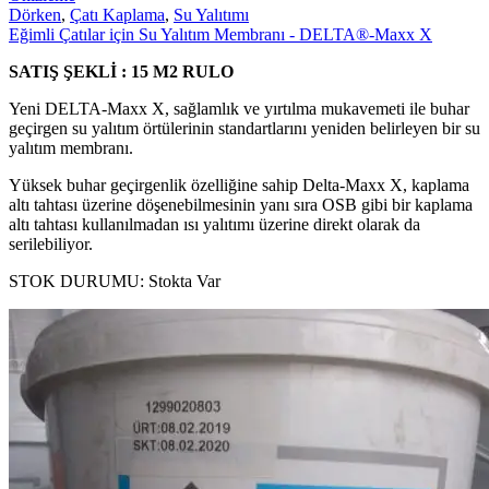
Dörken
,
Çatı Kaplama
,
Su Yalıtımı
Eğimli Çatılar için Su Yalıtım Membranı - DELTA®-Maxx X
SATIŞ ŞEKLİ : 15 M2 RULO
Yeni DELTA-Maxx X, sağlamlık ve yırtılma mukavemeti ile buhar
geçirgen su yalıtım örtülerinin standartlarını yeniden belirleyen bir su
yalıtım membranı.
Yüksek buhar geçirgenlik özelliğine sahip Delta-Maxx X, kaplama
altı tahtası üzerine döşenebilmesinin yanı sıra OSB gibi bir kaplama
altı tahtası kullanılmadan ısı yalıtımı üzerine direkt olarak da
serilebiliyor.
STOK DURUMU:
Stokta Var