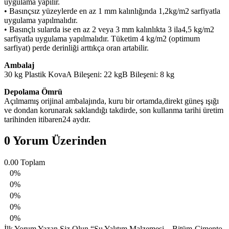
uygulama yapılır.
• Basınçsız yüzeylerde en az 1 mm kalınlığında 1,2kg/m2 sarfiyatla
uygulama yapılmalıdır.
• Basınçlı sularda ise en az 2 veya 3 mm kalınlıkta 3 ila4,5 kg/m2
sarfiyatla uygulama yapılmalıdır. Tüketim 4 kg/m2 (optimum
sarfiyat) perde derinliği arttıkça oran artabilir.
Ambalaj
30 kg Plastik KovaA Bileşeni: 22 kgB Bileşeni: 8 kg
Depolama Ömrü
Açılmamış orijinal ambalajında, kuru bir ortamda,direkt güneş ışığı
ve dondan korunarak saklandığı takdirde, son kullanma tarihi üretim
tarihinden itibaren24 aydır.
0 Yorum Üzerinden
0.00
Toplam
0%
0%
0%
0%
0%
İlk Yorum Yazan Siz Olun “Su Yalıtım Malzemesi – Bitüm-Çimento