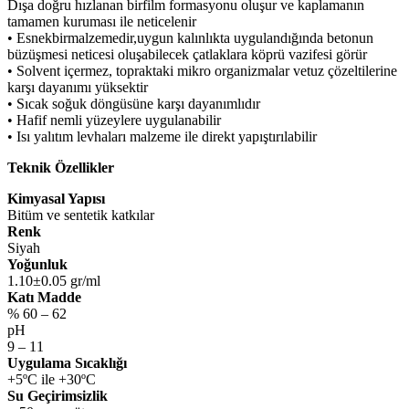
Dışa doğru hızlanan birfilm formasyonu oluşur ve kaplamanın
tamamen kuruması ile neticelenir
• Esnekbirmalzemedir,uygun kalınlıkta uygulandığında betonun
büzüşmesi neticesi oluşabilecek çatlaklara köprü vazifesi görür
• Solvent içermez, topraktaki mikro organizmalar vetuz çözeltilerine
karşı dayanımı yüksektir
• Sıcak soğuk döngüsüne karşı dayanımlıdır
• Hafif nemli yüzeylere uygulanabilir
• Isı yalıtım levhaları malzeme ile direkt yapıştırılabilir
Teknik Özellikler
Kimyasal Yapısı
Bitüm ve sentetik katkılar
Renk
Siyah
Yoğunluk
1.10±0.05 gr/ml
Katı Madde
% 60 – 62
pH
9 – 11
Uygulama Sıcaklığı
+5ºC ile +30ºC
Su Geçirimsizlik