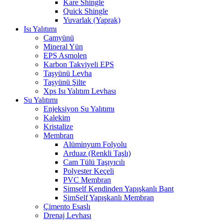
Kare Shingle
Quick Shingle
Yuvarlak (Yaprak)
Isı Yalıtımı
Camyünü
Mineral Yün
EPS Asmolen
Karbon Takviyeli EPS
Taşyünü Levha
Taşyünü Şilte
Xps Isı Yalıtım Levhası
Su Yalıtımı
Enjeksiyon Su Yalıtımı
Kalekim
Kristalize
Membran
Alüminyum Folyolu
Arduaz (Renkli Taşlı)
Cam Tülü Taşıyıcılı
Polyester Keçeli
PVC Membran
Simself Kendinden Yapışkanlı Bant
SimSelf Yapışkanlı Membran
Çimento Esaslı
Drenaj Levhası