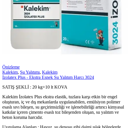
Önizleme
Kalekim
,
Su Yalıtımı
,
Kalekim
İzolatex Plus - Ekstra Esnek Su Yalıtım Harcı 3024
SATIŞ ŞEKLİ : 20 kg+10 lt KOVA
Kalekim İzolatex Plus ekstra elastik, tuzlara karşı etkin bir engel
oluşturan, iç ve dış mekanlarda uygulanabilen, emülsiyon polimer
esaslı sıvı bileşen, su geçirimsizliği ve işlenebilirliği artırıcı kimyasal
katkılar içeren çimento esaslı toz bileşenden oluşan, su yalıtım ve
beton koruma harcıdır.
Uygulama Alanları : Havuz, su deposu gibi daimi ıslak bölgelerde,