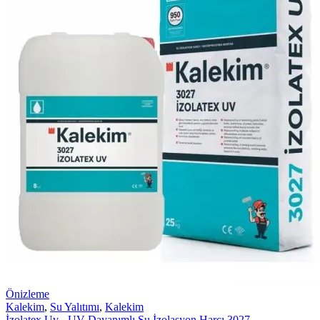
Önizleme
Kalekim
,
Su Yalıtımı
,
Kalekim
İzolatex Uv - UV Dayanımlı Su İzolasyon Harcı 3027