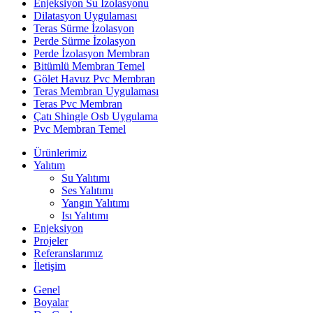
Enjeksiyon Su İzolasyonu
Dilatasyon Uygulaması
Teras Sürme İzolasyon
Perde Sürme İzolasyon
Perde İzolasyon Membran
Bitümlü Membran Temel
Gölet Havuz Pvc Membran
Teras Membran Uygulaması
Teras Pvc Membran
Çatı Shingle Osb Uygulama
Pvc Membran Temel
Ürünlerimiz
Yalıtım
Su Yalıtımı
Ses Yalıtımı
Yangın Yalıtımı
Isı Yalıtımı
Enjeksiyon
Projeler
Referanslarımız
İletişim
Genel
Boyalar