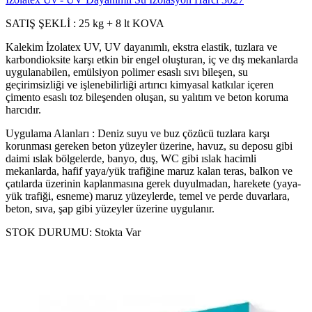
SATIŞ ŞEKLİ : 25 kg + 8 lt KOVA
Kalekim İzolatex UV, UV dayanımlı, ekstra elastik, tuzlara ve
karbondioksite karşı etkin bir engel oluşturan, iç ve dış mekanlarda
uygulanabilen, emülsiyon polimer esaslı sıvı bileşen, su
geçirimsizliği ve işlenebilirliği artırıcı kimyasal katkılar içeren
çimento esaslı toz bileşenden oluşan, su yalıtım ve beton koruma
harcıdır.
Uygulama Alanları : Deniz suyu ve buz çözücü tuzlara karşı
korunması gereken beton yüzeyler üzerine, havuz, su deposu gibi
daimi ıslak bölgelerde, banyo, duş, WC gibi ıslak hacimli
mekanlarda, hafif yaya/yük trafiğine maruz kalan teras, balkon ve
çatılarda üzerinin kaplanmasına gerek duyulmadan, harekete (yaya-
yük trafiği, esneme) maruz yüzeylerde, temel ve perde duvarlara,
beton, sıva, şap gibi yüzeyler üzerine uygulanır.
STOK DURUMU:
Stokta Var