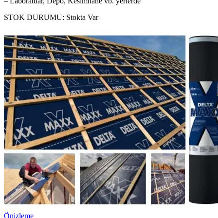
– Laboratuar, Depo, Kesimhane vb. yerlerde
STOK DURUMU:
Stokta Var
Önizleme