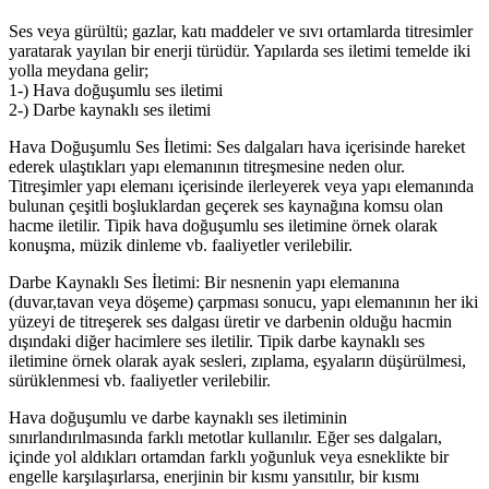
Ses veya gürültü; gazlar, katı maddeler ve sıvı ortamlarda titresimler
yaratarak yayılan bir enerji türüdür. Yapılarda ses iletimi temelde iki
yolla meydana gelir;
1-) Hava doğuşumlu ses iletimi
2-) Darbe kaynaklı ses iletimi
Hava Doğuşumlu Ses İletimi: Ses dalgaları hava içerisinde hareket
ederek ulaştıkları yapı elemanının titreşmesine neden olur.
Titreşimler yapı elemanı içerisinde ilerleyerek veya yapı elemanında
bulunan çeşitli boşluklardan geçerek ses kaynağına komsu olan
hacme iletilir. Tipik hava doğuşumlu ses iletimine örnek olarak
konuşma, müzik dinleme vb. faaliyetler verilebilir.
Darbe Kaynaklı Ses İletimi: Bir nesnenin yapı elemanına
(duvar,tavan veya döşeme) çarpması sonucu, yapı elemanının her iki
yüzeyi de titreşerek ses dalgası üretir ve darbenin olduğu hacmin
dışındaki diğer hacimlere ses iletilir. Tipik darbe kaynaklı ses
iletimine örnek olarak ayak sesleri, zıplama, eşyaların düşürülmesi,
sürüklenmesi vb. faaliyetler verilebilir.
Hava doğuşumlu ve darbe kaynaklı ses iletiminin
sınırlandırılmasında farklı metotlar kullanılır. Eğer ses dalgaları,
içinde yol aldıkları ortamdan farklı yoğunluk veya esneklikte bir
engelle karşılaşırlarsa, enerjinin bir kısmı yansıtılır, bir kısmı