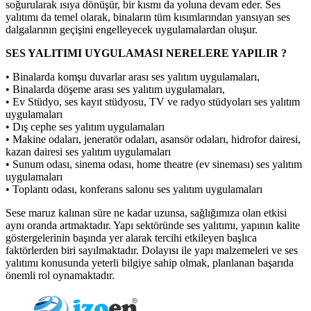
soğurularak ısıya dönüşür, bir kısmı da yoluna devam eder. Ses
yalıtımı da temel olarak, binaların tüm kısımlarından yansıyan ses
dalgalarının geçişini engelleyecek uygulamalardan oluşur.
SES YALITIMI UYGULAMASI NERELERE YAPILIR ?
• Binalarda komşu duvarlar arası ses yalıtım uygulamaları,
• Binalarda döşeme arası ses yalıtım uygulamaları,
• Ev Stüdyo, ses kayıt stüdyosu, TV ve radyo stüdyoları ses yalıtım
uygulamaları
• Dış cephe ses yalıtım uygulamaları
• Makine odaları, jeneratör odaları, asansör odaları, hidrofor dairesi,
kazan dairesi ses yalıtım uygulamaları
• Sunum odası, sinema odası, home theatre (ev sineması) ses yalıtım
uygulamaları
• Toplantı odası, konferans salonu ses yalıtım uygulamaları
Sese maruz kalınan süre ne kadar uzunsa, sağlığımıza olan etkisi
aynı oranda artmaktadır. Yapı sektöründe ses yalıtımı, yapının kalite
göstergelerinin başında yer alarak tercihi etkileyen başlıca
faktörlerden biri sayılmaktadır. Dolayısı ile yapı malzemeleri ve ses
yalıtımı konusunda yeterli bilgiye sahip olmak, planlanan başarıda
önemli rol oynamaktadır.