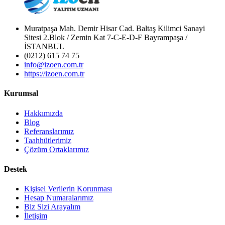
Muratpaşa Mah. Demir Hisar Cad. Baltaş Kilimci Sanayi
Sitesi 2.Blok / Zemin Kat 7-C-E-D-F Bayrampaşa /
İSTANBUL
(0212) 615 74 75
info@izoen.com.tr
https://izoen.com.tr
Kurumsal
Hakkımızda
Blog
Referanslarımız
Taahhütlerimiz
Çözüm Ortaklarımız
Destek
Kişisel Verilerin Korunması
Hesap Numaralarımız
Biz Sizi Arayalım
İletişim