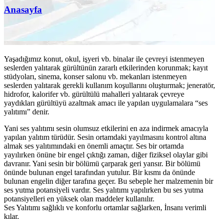
Anasayfa
Yaşadığımız konut, okul, işyeri vb. binalar ile çevreyi istenmeyen
seslerden yalıtarak gürültünün zararlı etkilerinden korunmak; kayıt
stüdyoları, sinema, konser salonu vb. mekanları istenmeyen
seslerden yalıtarak gerekli kullanım koşullarını oluşturmak; jeneratör,
hidrofor, kalorifer vb. gürültülü mahalleri yalıtarak çevreye
yaydıkları gürültüyü azaltmak amacı ile yapılan uygulamalara “ses
yalıtımı” denir.
Yani ses yalıtımı sesin olumsuz etkilerini en aza indirmek amacıyla
yapılan yalıtım türüdür. Sesin ortamdaki yayılmasını kontrol altına
almak ses yalıtımındaki en önemli amaçtır. Ses bir ortamda
yayılırken önüne bir engel çıktığı zaman, diğer fiziksel olaylar gibi
davranır. Yani sesin bir bölümü çarparak geri yansır. Bir bölümü
önünde bulunan engel tarafından yutulur. Bir kısmı da önünde
bulunan engelin diğer tarafına geçer. Bu sebeple her malzemenin bir
ses yutma potansiyeli vardır. Ses yalıtımı yapılırken bu ses yutma
potansiyelleri en yüksek olan maddeler kullanılır.
Ses Yalıtımı sağlıklı ve konforlu ortamlar sağlarken, İnsanı verimli
kılar.