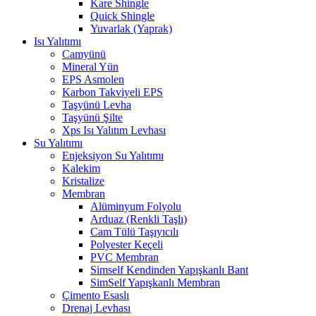
Kare Shingle
Quick Shingle
Yuvarlak (Yaprak)
Isı Yalıtımı
Camyünü
Mineral Yün
EPS Asmolen
Karbon Takviyeli EPS
Taşyünü Levha
Taşyünü Şilte
Xps Isı Yalıtım Levhası
Su Yalıtımı
Enjeksiyon Su Yalıtımı
Kalekim
Kristalize
Membran
Alüminyum Folyolu
Arduaz (Renkli Taşlı)
Cam Tülü Taşıyıcılı
Polyester Keçeli
PVC Membran
Simself Kendinden Yapışkanlı Bant
SimSelf Yapışkanlı Membran
Çimento Esaslı
Drenaj Levhası