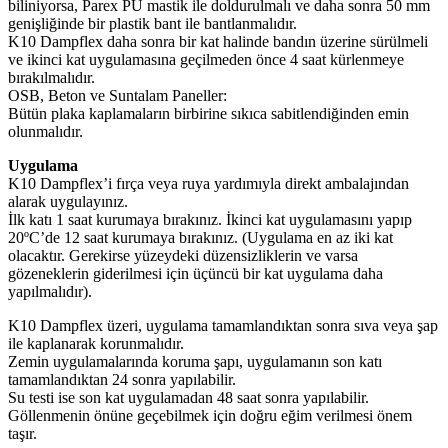
biliniyorsa, Parex PU mastik ile doldurulmalı ve daha sonra 50 mm
genişliğinde bir plastik bant ile bantlanmalıdır.
K10 Dampflex daha sonra bir kat halinde bandın üzerine sürülmeli
ve ikinci kat uygulamasına geçilmeden önce 4 saat kürlenmeye
bırakılmalıdır.
OSB, Beton ve Suntalam Paneller:
Bütün plaka kaplamaların birbirine sıkıca sabitlendiğinden emin
olunmalıdır.
Uygulama
K10 Dampflex’i fırça veya ruya yardımıyla direkt ambalajından
alarak uygulayınız.
İlk katı 1 saat kurumaya bırakınız. İkinci kat uygulamasını yapıp
20ºC’de 12 saat kurumaya bırakınız. (Uygulama en az iki kat
olacaktır. Gerekirse yüzeydeki düzensizliklerin ve varsa
gözeneklerin giderilmesi için üçüncü bir kat uygulama daha
yapılmalıdır).
K10 Dampflex üzeri, uygulama tamamlandıktan sonra sıva veya şap
ile kaplanarak korunmalıdır.
Zemin uygulamalarında koruma şapı, uygulamanın son katı
tamamlandıktan 24 sonra yapılabilir.
Su testi ise son kat uygulamadan 48 saat sonra yapılabilir.
Göllenmenin önüne geçebilmek için doğru eğim verilmesi önem
taşır.