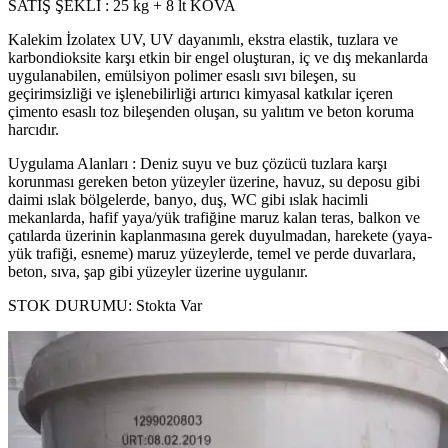
SATIŞ ŞEKLİ : 25 kg + 8 lt KOVA
Kalekim İzolatex UV, UV dayanımlı, ekstra elastik, tuzlara ve
karbondioksite karşı etkin bir engel oluşturan, iç ve dış mekanlarda
uygulanabilen, emülsiyon polimer esaslı sıvı bileşen, su
geçirimsizliği ve işlenebilirliği artırıcı kimyasal katkılar içeren
çimento esaslı toz bileşenden oluşan, su yalıtım ve beton koruma
harcıdır.
Uygulama Alanları : Deniz suyu ve buz çözücü tuzlara karşı
korunması gereken beton yüzeyler üzerine, havuz, su deposu gibi
daimi ıslak bölgelerde, banyo, duş, WC gibi ıslak hacimli
mekanlarda, hafif yaya/yük trafiğine maruz kalan teras, balkon ve
çatılarda üzerinin kaplanmasına gerek duyulmadan, harekete (yaya-
yük trafiği, esneme) maruz yüzeylerde, temel ve perde duvarlara,
beton, sıva, şap gibi yüzeyler üzerine uygulanır.
STOK DURUMU:
Stokta Var