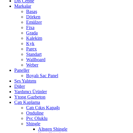
Dış Cephe
Markalar
Basaş
Dörken
Emülzer
Fixa
Grada
Kalekim
Kyk
Parex
Standart
Wallboard
Weber
Paneller
Boyalı Sac Panel
Ses Yalıtımı
Diğer
Yardımcı Ürünler
Ytong Gazbeton
Çatı Kaplama
Çatı Çıkış Kapağı
Onduline
Pvc Oluklu
Shingle
Altıgen Shingle