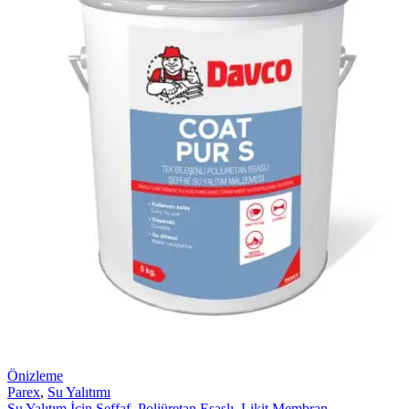
Önizleme
Parex
,
Su Yalıtımı
Su Yalıtım İçin Şeffaf, Poliüretan Esaslı, Likit Membran