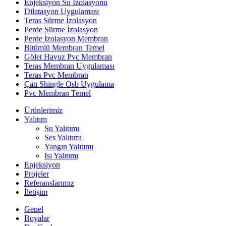
Enjeksiyon Su İzolasyonu
Dilatasyon Uygulaması
Teras Sürme İzolasyon
Perde Sürme İzolasyon
Perde İzolasyon Membran
Bitümlü Membran Temel
Gölet Havuz Pvc Membran
Teras Membran Uygulaması
Teras Pvc Membran
Çatı Shingle Osb Uygulama
Pvc Membran Temel
Ürünlerimiz
Yalıtım
Su Yalıtımı
Ses Yalıtımı
Yangın Yalıtımı
Isı Yalıtımı
Enjeksiyon
Projeler
Referanslarımız
İletişim
Genel
Boyalar