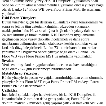
Yeni dökülmüş beton yüzeyler K10 Dampflex uygulanmasından
önce ön kürünü alması beklenmelidir.Uygulama öncesi yüzeye bağlı
olarak Lanko 124 Floor WB veya Floor Primer MST ile astarlama
yapılmalıdır.
Eski Beton Yüzeyler:
Bütün yüzeyler güçlü bir deterjan kullanılarak iyice temizlenmeli ve
sonra su jeti ile tüm deterjan kalıntıları yüzeyden yıkanarak
uzaklaştırılmalıdır. Hava sıcaklığına bağlı olarak yüzey daha sonra
24 saat kurumaya bırakılmalıdır. K10 Dampflex uygulamasına
geçilmeden önce yüzey dikkatle incelenmeli ve daha sonra
membranın delinmesine neden olabilecek keskin çıkıntılar varsa
kırılarak düzgünleştirilmeli, Lanko 731 tamir harcı ile onarımlar
yapılmalıdır. Uygulama öncesi yüzeye bağlı olarak Lanko 124,
Floor WB veya Floor Primer MST ile astarlama yapılmalıdır.
Sıvalar:
Yeni sıvanmış alanlar uygulamadan önce, en az hava sıcaklığına
bağlı olarak 5-7 gün kürlenmeye bırakılmalıdır.
Metal/Ahşap Yüzeyler:
Bütün yüzeylerin pastan ve yağdan arındırıldığından emin olunmalı,
yüzeyler Parex Floor MST veya Parex Primer EM ve/veya Parex
Primer PR ile astarlanmalıdır.
Çatlaklar:
İnce kılcal çatlaklar eğer hareketsizse, bir kat K10 Dampflex ile
kapatılmalıdır. 2 mm’den daha geniş çatlaklar, Parex PU ile
doldurulmalıdır. 2 mm’den geniş yapısal çatlaklar hareketli oldukları