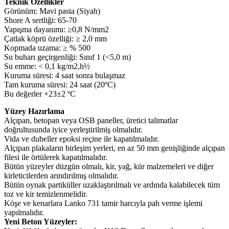
Teknik Özellikler
Görünüm: Mavi pasta (Siyah)
Shore A sertliği: 65-70
Yapışma dayanımı: ≥0,8 N/mm2
Çatlak köprü özelliği: ≥ 2,0 mm
Kopmada uzama: ≥ % 500
Su buharı geçirgenliği: Sınıf 1 (<5,0 m)
Su emme: < 0,1 kg/m2,h½
Kuruma süresi: 4 saat sonra bulaşmaz
Tam kuruma süresi: 24 saat (20ºC)
Bu değerler +23±2 ºC
Yüzey Hazırlama
Alçıpan, betopan veya OSB paneller, üretici talimatlar
doğrultusunda iyice yerleştirilmiş olmalıdır.
Vida ve dubeller epoksi reçine ile kapatılmalıdır.
Alçıpan plakaların birleşim yerleri, en az 50 mm genişliğinde alçıpan
filesi ile örtülerek kapatılmalıdır.
Bütün yüzeyler düzgün olmalı, kir, yağ, kür malzemeleri ve diğer
kirleticilerden arındırılmış olmalıdır.
Bütün oynak partiküller uzaklaştırılmalı ve ardında kalabilecek tüm
toz ve kir temizlenmelidir.
Köşe ve kenarlara Lanko 731 tamir harcıyla pah verme işlemi
yapılmalıdır.
Yeni Beton Yüzeyler: