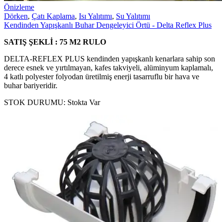
Önizleme
Dörken
,
Çatı Kaplama
,
Isı Yalıtımı
,
Su Yalıtımı
Kendinden Yapışkanlı Buhar Dengeleyici Örtü - Delta Reflex Plus
SATIŞ ŞEKLİ : 75 M2 RULO
DELTA-REFLEX PLUS kendinden yapışkanlı kenarlara sahip son
derece esnek ve yırtılmayan, kafes takviyeli, alüminyum kaplamalı,
4 katlı polyester folyodan üretilmiş enerji tasarruflu bir hava ve
buhar bariyeridir.
STOK DURUMU:
Stokta Var