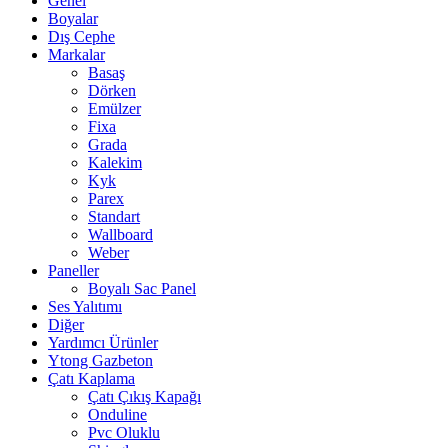
Genel
Boyalar
Dış Cephe
Markalar
Basaş
Dörken
Emülzer
Fixa
Grada
Kalekim
Kyk
Parex
Standart
Wallboard
Weber
Paneller
Boyalı Sac Panel
Ses Yalıtımı
Diğer
Yardımcı Ürünler
Ytong Gazbeton
Çatı Kaplama
Çatı Çıkış Kapağı
Onduline
Pvc Oluklu