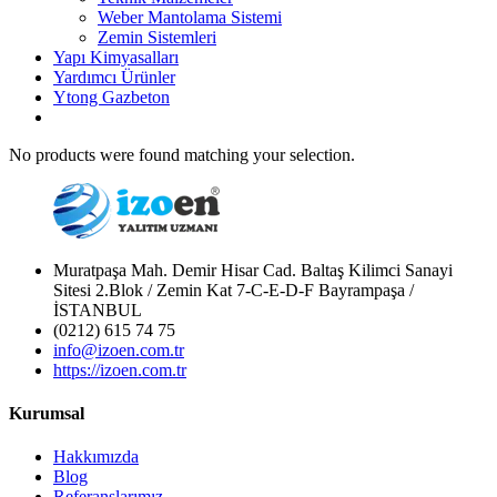
Weber Mantolama Sistemi
Zemin Sistemleri
Yapı Kimyasalları
Yardımcı Ürünler
Ytong Gazbeton
No products were found matching your selection.
Muratpaşa Mah. Demir Hisar Cad. Baltaş Kilimci Sanayi
Sitesi 2.Blok / Zemin Kat 7-C-E-D-F Bayrampaşa /
İSTANBUL
(0212) 615 74 75
info@izoen.com.tr
https://izoen.com.tr
Kurumsal
Hakkımızda
Blog
Referanslarımız