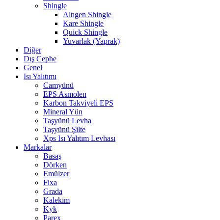
Shingle
Altıgen Shingle
Kare Shingle
Quick Shingle
Yuvarlak (Yaprak)
Diğer
Dış Cephe
Genel
Isı Yalıtımı
Camyünü
EPS Asmolen
Karbon Takviyeli EPS
Mineral Yün
Taşyünü Levha
Taşyünü Şilte
Xps Isı Yalıtım Levhası
Markalar
Basaş
Dörken
Emülzer
Fixa
Grada
Kalekim
Kyk
Parex