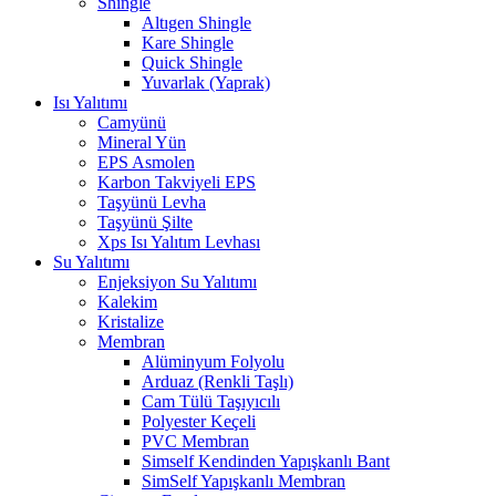
Shingle
Altıgen Shingle
Kare Shingle
Quick Shingle
Yuvarlak (Yaprak)
Isı Yalıtımı
Camyünü
Mineral Yün
EPS Asmolen
Karbon Takviyeli EPS
Taşyünü Levha
Taşyünü Şilte
Xps Isı Yalıtım Levhası
Su Yalıtımı
Enjeksiyon Su Yalıtımı
Kalekim
Kristalize
Membran
Alüminyum Folyolu
Arduaz (Renkli Taşlı)
Cam Tülü Taşıyıcılı
Polyester Keçeli
PVC Membran
Simself Kendinden Yapışkanlı Bant
SimSelf Yapışkanlı Membran