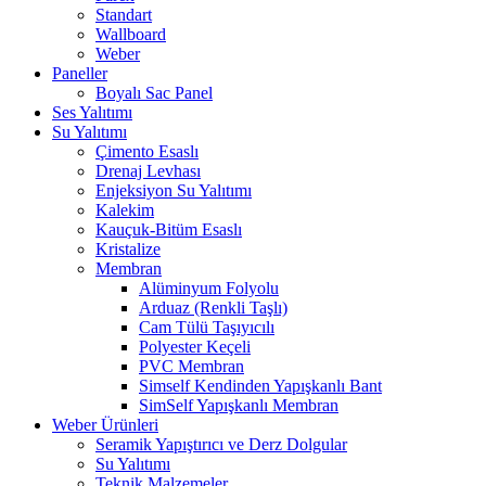
Standart
Wallboard
Weber
Paneller
Boyalı Sac Panel
Ses Yalıtımı
Su Yalıtımı
Çimento Esaslı
Drenaj Levhası
Enjeksiyon Su Yalıtımı
Kalekim
Kauçuk-Bitüm Esaslı
Kristalize
Membran
Alüminyum Folyolu
Arduaz (Renkli Taşlı)
Cam Tülü Taşıyıcılı
Polyester Keçeli
PVC Membran
Simself Kendinden Yapışkanlı Bant
SimSelf Yapışkanlı Membran
Weber Ürünleri
Seramik Yapıştırıcı ve Derz Dolgular
Su Yalıtımı
Teknik Malzemeler