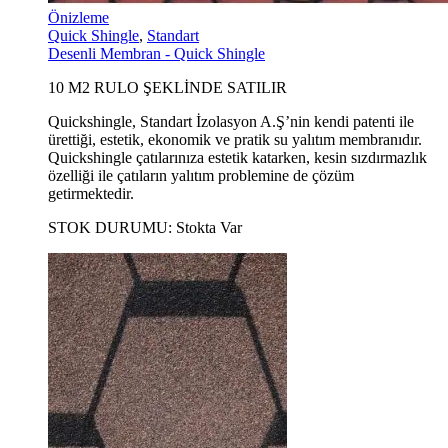
Önizleme
Quick Shingle
,
Standart
Desenli Membran - Quick Shingle
10 M2 RULO ŞEKLİNDE SATILIR
Quickshingle, Standart İzolasyon A.Ş’nin kendi patenti ile
ürettiği, estetik, ekonomik ve pratik su yalıtım membranıdır.
Quickshingle çatılarınıza estetik katarken, kesin sızdırmazlık
özelliği ile çatıların yalıtım problemine de çözüm
getirmektedir.
STOK DURUMU:
Stokta Var