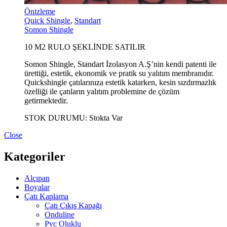
Önizleme
Quick Shingle
,
Standart
Somon Shingle
10 M2 RULO ŞEKLİNDE SATILIR
Somon Shingle, Standart İzolasyon A.Ş’nin kendi patenti ile
ürettiği, estetik, ekonomik ve pratik su yalıtım membranıdır.
Quickshingle çatılarınıza estetik katarken, kesin sızdırmazlık
özelliği ile çatıların yalıtım problemine de çözüm
getirmektedir.
STOK DURUMU:
Stokta Var
Close
Kategoriler
Alçıpan
Boyalar
Çatı Kaplama
Çatı Çıkış Kapağı
Onduline
Pvc Oluklu