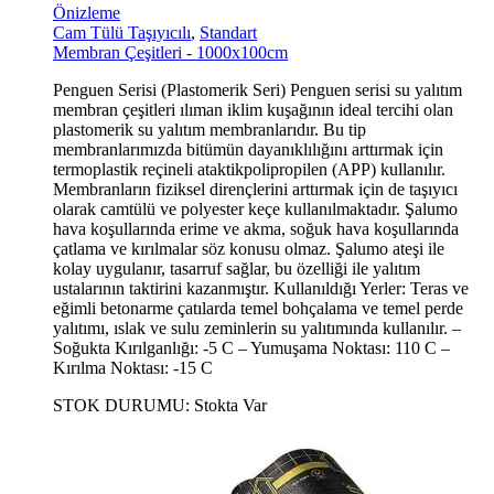
Önizleme
Cam Tülü Taşıyıcılı
,
Standart
Membran Çeşitleri - 1000x100cm
Penguen Serisi (Plastomerik Seri) Penguen serisi su yalıtım
membran çeşitleri ılıman iklim kuşağının ideal tercihi olan
plastomerik su yalıtım membranlarıdır. Bu tip
membranlarımızda bitümün dayanıklılığını arttırmak için
termoplastik reçineli ataktikpolipropilen (APP) kullanılır.
Membranların fiziksel dirençlerini arttırmak için de taşıyıcı
olarak camtülü ve polyester keçe kullanılmaktadır. Şalumo
hava koşullarında erime ve akma, soğuk hava koşullarında
çatlama ve kırılmalar söz konusu olmaz. Şalumo ateşi ile
kolay uygulanır, tasarruf sağlar, bu özelliği ile yalıtım
ustalarının taktirini kazanmıştır. Kullanıldığı Yerler: Teras ve
eğimli betonarme çatılarda temel bohçalama ve temel perde
yalıtımı, ıslak ve sulu zeminlerin su yalıtımında kullanılır. –
Soğukta Kırılganlığı: -5 C – Yumuşama Noktası: 110 C –
Kırılma Noktası: -15 C
STOK DURUMU:
Stokta Var