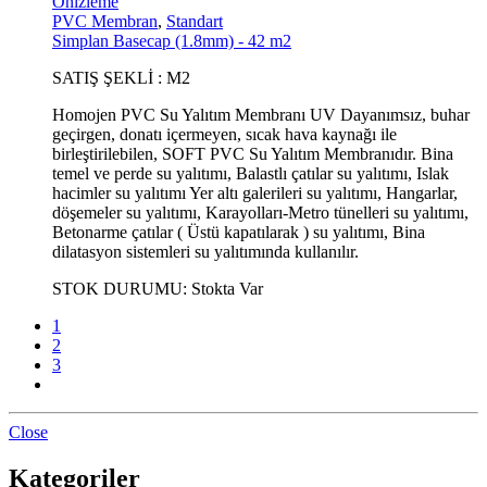
Önizleme
PVC Membran
,
Standart
Simplan Basecap (1.8mm) - 42 m2
SATIŞ ŞEKLİ : M2
Homojen PVC Su Yalıtım Membranı UV Dayanımsız, buhar
geçirgen, donatı içermeyen, sıcak hava kaynağı ile
birleştirilebilen, SOFT PVC Su Yalıtım Membranıdır. Bina
temel ve perde su yalıtımı, Balastlı çatılar su yalıtımı, Islak
hacimler su yalıtımı Yer altı galerileri su yalıtımı, Hangarlar,
döşemeler su yalıtımı, Karayolları-Metro tünelleri su yalıtımı,
Betonarme çatılar ( Üstü kapatılarak ) su yalıtımı, Bina
dilatasyon sistemleri su yalıtımında kullanılır.
STOK DURUMU:
Stokta Var
1
2
3
Close
Kategoriler