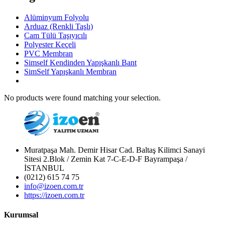
Alüminyum Folyolu
Arduaz (Renkli Taşlı)
Cam Tülü Taşıyıcılı
Polyester Keçeli
PVC Membran
Simself Kendinden Yapışkanlı Bant
SimSelf Yapışkanlı Membran
No products were found matching your selection.
Muratpaşa Mah. Demir Hisar Cad. Baltaş Kilimci Sanayi
Sitesi 2.Blok / Zemin Kat 7-C-E-D-F Bayrampaşa /
İSTANBUL
(0212) 615 74 75
info@izoen.com.tr
https://izoen.com.tr
Kurumsal