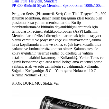
Cam Tülü Taşıyıcılı
,
Standart
PP 300 Bitümlü Siyah Membran Sp3000 3mm 1000x100cm
Penguen Serisi (Plastomerik Seri) Cam Tülü Taşıyıcılı Pp 300
Bitümlü Membran, ılıman iklim kuşağının ideal tercihi olan
plastomerik su yalıtım membranlarıdır. Bu tip
membranlarımızda bitümün dayanıklılığını arttırmak için
termoplastik reçineli ataktikpolipropilen (APP) kullanılır.
Membranların fiziksel dirençlerini arttırmak için de taşıyıcı
olarak camtülü ve polyester keçe kullanılmaktadır. Şalumo
hava koşullarında erime ve akma, soğuk hava koşullarında
çatlama ve kırılmalar söz konusu olmaz. Şalumo ateşi ile
kolay uygulanır, tasarruf sağlar, bu özelliği ile yalıtım
ustalarının taktirini kazanmıştır. Kullanıldığı Yerler: Teras ve
eğimli betonarme çatılarda temel bohçalama ve temel perde
yalıtımı, ıslak ve sulu zeminlerin su yalıtımında kullanılır. –
Soğukta Kırılganlığı: -5 C – Yumuşama Noktası: 110 C –
Kırılma Noktası: -15 C
STOK DURUMU:
Stokta Var