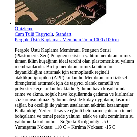
Önizleme
Cam Tülü Taşıyıcılı
,
Standart
Pergole Üstü Kaplama - Membran 2mm 1000x100cm
Pergole Üstü Kaplama Membranı, Penguen Serisi
(Plastomerik Seri) Penguen serisi su yalıtım membranlarımız
ılıman iklim kuşağının ideal tercihi olan plastomerik su yalıtım
membranlarıdır. Bu tip membranlarımızda bitümün
dayanıklılığını arttırmak için termoplastik reçineli
ataktikpolipropilen (APP) kullanılır. Membranların fiziksel
dirençlerini arttırmak için de taşıyıcı olarak camtülü ve
polyester keçe kullanılmaktadır. Şalumo hava koşullarında
erime ve akma, soğuk hava koşullarında çatlama ve kırılmalar
söz konusu olmaz. Şalumo ateşi ile kolay uygulanır, tasarruf
sağlar, bu özelliği ile yalıtım ustalarının taktirini kazanmıştır.
Kullanıldığı Yerler: Teras ve eğimli betonarme çatılarda temel
bohçalama ve temel perde yalıtımı, ıslak ve sulu zeminlerin su
yalıtımında kullanılır. – Soğukta Kırılganlığı: -5 C –
Yumuşama Noktası: 110 C – Kırılma Noktası: -15 C