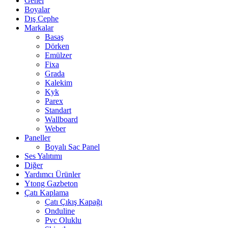
Genel
Boyalar
Dış Cephe
Markalar
Basaş
Dörken
Emülzer
Fixa
Grada
Kalekim
Kyk
Parex
Standart
Wallboard
Weber
Paneller
Boyalı Sac Panel
Ses Yalıtımı
Diğer
Yardımcı Ürünler
Ytong Gazbeton
Çatı Kaplama
Çatı Çıkış Kapağı
Onduline
Pvc Oluklu