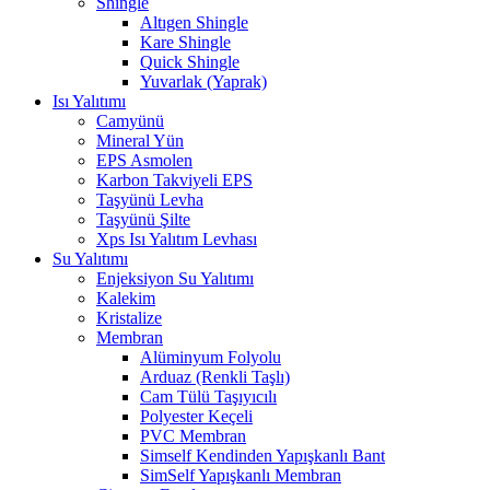
Shingle
Altıgen Shingle
Kare Shingle
Quick Shingle
Yuvarlak (Yaprak)
Isı Yalıtımı
Camyünü
Mineral Yün
EPS Asmolen
Karbon Takviyeli EPS
Taşyünü Levha
Taşyünü Şilte
Xps Isı Yalıtım Levhası
Su Yalıtımı
Enjeksiyon Su Yalıtımı
Kalekim
Kristalize
Membran
Alüminyum Folyolu
Arduaz (Renkli Taşlı)
Cam Tülü Taşıyıcılı
Polyester Keçeli
PVC Membran
Simself Kendinden Yapışkanlı Bant
SimSelf Yapışkanlı Membran