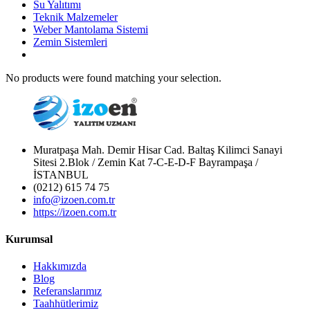
Su Yalıtımı
Teknik Malzemeler
Weber Mantolama Sistemi
Zemin Sistemleri
No products were found matching your selection.
Muratpaşa Mah. Demir Hisar Cad. Baltaş Kilimci Sanayi
Sitesi 2.Blok / Zemin Kat 7-C-E-D-F Bayrampaşa /
İSTANBUL
(0212) 615 74 75
info@izoen.com.tr
https://izoen.com.tr
Kurumsal
Hakkımızda
Blog
Referanslarımız
Taahhütlerimiz