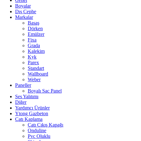
Genel
Boyalar
Dış Cephe
Markalar
Basaş
Dörken
Emülzer
Fixa
Grada
Kalekim
Kyk
Parex
Standart
Wallboard
Weber
Paneller
Boyalı Sac Panel
Ses Yalıtımı
Diğer
Yardımcı Ürünler
Ytong Gazbeton
Çatı Kaplama
Çatı Çıkış Kapağı
Onduline
Pvc Oluklu