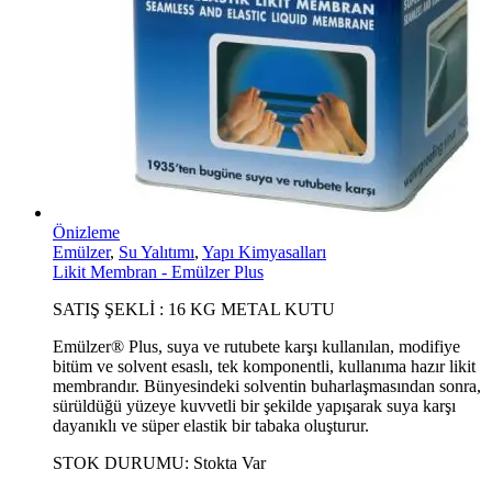
Önizleme
Emülzer
,
Su Yalıtımı
,
Yapı Kimyasalları
Likit Membran - Emülzer Plus
SATIŞ ŞEKLİ : 16 KG METAL KUTU
Emülzer® Plus, suya ve rutubete karşı kullanılan, modifiye
bitüm ve solvent esaslı, tek komponentli, kullanıma hazır likit
membrandır. Bünyesindeki solventin buharlaşmasından sonra,
sürüldüğü yüzeye kuvvetli bir şekilde yapışarak suya karşı
dayanıklı ve süper elastik bir tabaka oluşturur.
STOK DURUMU:
Stokta Var