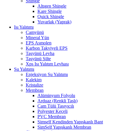
Shingle
Altıgen Shingle
Kare Shingle
Quick Shingle
Yuvarlak (Yaprak)
Isı Yalıtımı
Camyünü
Mineral Yün
EPS Asmolen
Karbon Takviyeli EPS
Taşyünü Levha
Taşyünü Şilte
Xps Isı Yalıtım Levhası
Su Yalıtımı
Enjeksiyon Su Yalıtımı
Kalekim
Kristalize
Membran
Alüminyum Folyolu
Arduaz (Renkli Taşlı)
Cam Tülü Taşıyıcılı
Polyester Keçeli
PVC Membran
Simself Kendinden Yapışkanlı Bant
SimSelf Yapışkanlı Membran