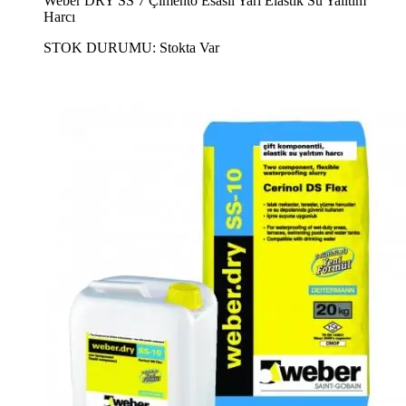
Weber DRY SS 7 Çimento Esaslı Yarı Elastik Su Yalıtım
Harcı
STOK DURUMU:
Stokta Var