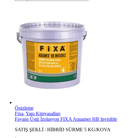
Önizleme
Fixa
,
Yapı Kimyasalları
Fayans Üstü İzolasyon FIXA Aquamer HB Invisible
SATIŞ ŞEKLİ : HİBRİD SÜRME 5 KG/KOVA