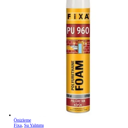
Önizleme
Fixa
,
Su Yalıtımı