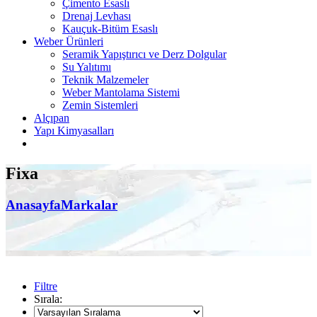
Çimento Esaslı
Drenaj Levhası
Kauçuk-Bitüm Esaslı
Weber Ürünleri
Seramik Yapıştırıcı ve Derz Dolgular
Su Yalıtımı
Teknik Malzemeler
Weber Mantolama Sistemi
Zemin Sistemleri
Alçıpan
Yapı Kimyasalları
Fixa
Anasayfa
Markalar
Filtre
Sırala: