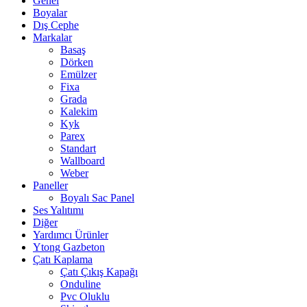
Genel
Boyalar
Dış Cephe
Markalar
Basaş
Dörken
Emülzer
Fixa
Grada
Kalekim
Kyk
Parex
Standart
Wallboard
Weber
Paneller
Boyalı Sac Panel
Ses Yalıtımı
Diğer
Yardımcı Ürünler
Ytong Gazbeton
Çatı Kaplama
Çatı Çıkış Kapağı
Onduline
Pvc Oluklu