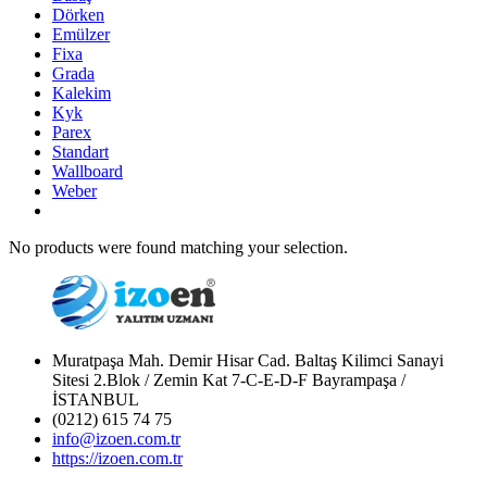
Dörken
Emülzer
Fixa
Grada
Kalekim
Kyk
Parex
Standart
Wallboard
Weber
No products were found matching your selection.
Muratpaşa Mah. Demir Hisar Cad. Baltaş Kilimci Sanayi
Sitesi 2.Blok / Zemin Kat 7-C-E-D-F Bayrampaşa /
İSTANBUL
(0212) 615 74 75
info@izoen.com.tr
https://izoen.com.tr