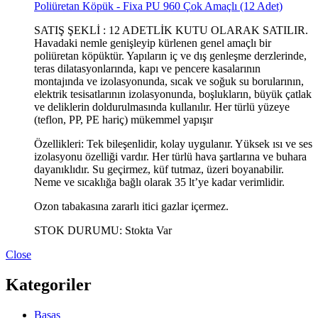
Poliüretan Köpük - Fixa PU 960 Çok Amaçlı (12 Adet)
SATIŞ ŞEKLİ : 12 ADETLİK KUTU OLARAK SATILIR.
Havadaki nemle genişleyip kürlenen genel amaçlı bir
poliüretan köpüktür. Yapıların iç ve dış genleşme derzlerinde,
teras dilatasyonlarında, kapı ve pencere kasalarının
montajında ve izolasyonunda, sıcak ve soğuk su borularının,
elektrik tesisatlarının izolasyonunda, boşlukların, büyük çatlak
ve deliklerin doldurulmasında kullanılır. Her türlü yüzeye
(teflon, PP, PE hariç) mükemmel yapışır
Özellikleri: Tek bileşenlidir, kolay uygulanır. Yüksek ısı ve ses
izolasyonu özelliği vardır. Her türlü hava şartlarına ve buhara
dayanıklıdır. Su geçirmez, küf tutmaz, üzeri boyanabilir.
Neme ve sıcaklığa bağlı olarak 35 lt’ye kadar verimlidir.
Ozon tabakasına zararlı itici gazlar içermez.
STOK DURUMU:
Stokta Var
Close
Kategoriler
Basaş