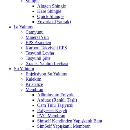
Shingle
Altıgen Shingle
Kare Shingle
Quick Shingle
Yuvarlak (Yaprak)
Isı Yalıtımı
Camyünü
Mineral Yün
EPS Asmolen
Karbon Takviyeli EPS
Taşyünü Levha
Taşyünü Şilte
Xps Isı Yalıtım Levhası
Su Yalıtımı
Enjeksiyon Su Yalıtımı
Kalekim
Kristalize
Membran
Alüminyum Folyolu
Arduaz (Renkli Taşlı)
Cam Tülü Taşıyıcılı
Polyester Keçeli
PVC Membran
Simself Kendinden Yapışkanlı Bant
SimSelf Yapışkanlı Membran