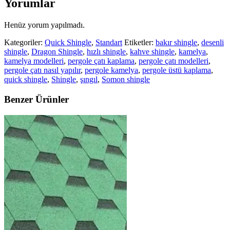
Yorumlar
Henüz yorum yapılmadı.
Kategoriler:
Quick Shingle
,
Standart
Etiketler:
bakır shingle
,
desenli
shingle
,
Dragon Shingle
,
hızlı shingle
,
kahve shingle
,
kamelya
,
kamelya modelleri
,
pergole çatı kaplama
,
pergole çatı modelleri
,
pergole çatı nasıl yapılır
,
pergole kamelya
,
pergole üstü kaplama
,
quick shingle
,
Shingle
,
şıngıl
,
Somon shingle
Benzer Ürünler