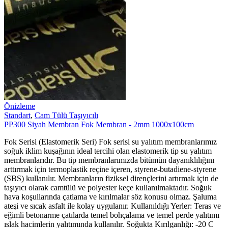
Önizleme
Standart
,
Cam Tülü Taşıyıcılı
PP300 Siyah Membran Fok Membran - 2mm 1000x100cm
Fok Serisi (Elastomerik Seri) Fok serisi su yalıtım membranlarımız
soğuk iklim kuşağının ideal tercihi olan elastomerik tip su yalıtım
membranlarıdır. Bu tip membranlarımızda bitümün dayanıklılığını
arttırmak için termoplastik reçine içeren, styrene-butadiene-styrene
(SBS) kullanılır. Membranların fiziksel dirençlerini artırmak için de
taşıyıcı olarak camtülü ve polyester keçe kullanılmaktadır. Soğuk
hava koşullarında çatlama ve kırılmalar söz konusu olmaz. Şaluma
ateşi ve sıcak asfalt ile kolay uygulanır. Kullanıldığı Yerler: Teras ve
eğimli betonarme çatılarda temel bohçalama ve temel perde yalıtımı
ıslak hacimlerin yalıtımında kullanılır. Soğukta Kırılganlığı: -20 C