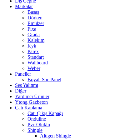
Dış Cephe
Markalar
Basaş
Dörken
Emülzer
Fixa
Grada
Kalekim
Kyk
Parex
Standart
Wallboard
Weber
Paneller
Boyalı Sac Panel
Ses Yalıtımı
Diğer
Yardımcı Ürünler
Ytong Gazbeton
Çatı Kaplama
Çatı Çıkış Kapağı
Onduline
Pvc Oluklu
Shingle
Altıgen Shingle