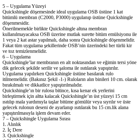
5 – Uygulama Yüzeyi
Quickshingle döşemesinde ideal uygulama OSB üstüne 1 kat
bitümlü membran (C2000, P3000) uygulanıp üstüne Quickshingle
döşenmesidir.
Önerilmemekle birlikte Quickshingle altına membran
kullanılmayacaksa OSB üzerine mutlak surette bitüm emülsiyonu ile
1 veya 2 kat astar yapılmalı, daha sonra Quickshingle döşenmelidir.
Fakat tüm uygulama şekillerinde OSB’nin üzerindeki her türlü kir
ve toz temizlenmelidir.
6 – Uygulama
Quickshingle’lar membranın en alt noktasından ve eğimin tersi yöne
dik gelecek şekilde serilir ve şaloma ile ısıtılarak yapıştırılır.
Uygulama yapılırken Quickshingle üstüne basılarak rulo
itilmemelidir. (Bakınız Şekil -1-) Ruloların alın binileri 10 cm. olarak
bırakılmalı ve dikkatlice yapıştırılmalıdır.
Quickshingle’ın bir rulosu bitince, kısa kenar ek yerlerini
birleştirmek için altta kalacak Quickshingle’ın üst yüzeyi 15 cm
ısıtılıp mala yardımıyla taşlar bitüme gömülür veya sıyrılır ve üste
gelecek rulonun deseni de ayarlanıp ısıtılarak bu 15 cm.lik alana
yapıştırılmasıyla işlem devam eder.
7 – Quickshingle Uygulama Sırası
1. Alınlık
2. İç Dere
3. Quickshingle