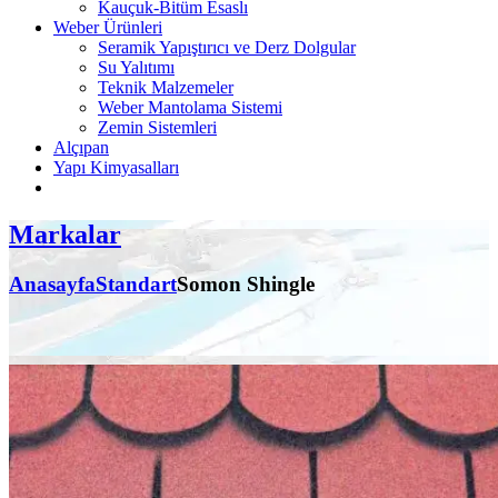
Kauçuk-Bitüm Esaslı
Weber Ürünleri
Seramik Yapıştırıcı ve Derz Dolgular
Su Yalıtımı
Teknik Malzemeler
Weber Mantolama Sistemi
Zemin Sistemleri
Alçıpan
Yapı Kimyasalları
Markalar
Anasayfa
Standart
Somon Shingle