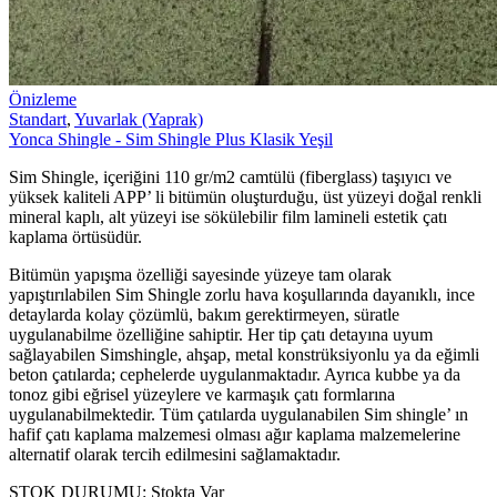
Önizleme
Standart
,
Yuvarlak (Yaprak)
Yonca Shingle - Sim Shingle Plus Klasik Yeşil
Sim Shingle, içeriğini 110 gr/m2 camtülü (fiberglass) taşıyıcı ve
yüksek kaliteli APP’ li bitümün oluşturduğu, üst yüzeyi doğal renkli
mineral kaplı, alt yüzeyi ise sökülebilir film lamineli estetik çatı
kaplama örtüsüdür.
Bitümün yapışma özelliği sayesinde yüzeye tam olarak
yapıştırılabilen Sim Shingle zorlu hava koşullarında dayanıklı, ince
detaylarda kolay çözümlü, bakım gerektirmeyen, süratle
uygulanabilme özelliğine sahiptir. Her tip çatı detayına uyum
sağlayabilen Simshingle, ahşap, metal konstrüksiyonlu ya da eğimli
beton çatılarda; cephelerde uygulanmaktadır. Ayrıca kubbe ya da
tonoz gibi eğrisel yüzeylere ve karmaşık çatı formlarına
uygulanabilmektedir. Tüm çatılarda uygulanabilen Sim shingle’ ın
hafif çatı kaplama malzemesi olması ağır kaplama malzemelerine
alternatif olarak tercih edilmesini sağlamaktadır.
STOK DURUMU:
Stokta Var