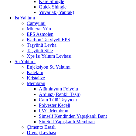
Kare Shingle
Quick Shingle
Yuvarlak (Yaprak)
Isı Yalıtımı
Camyünü
Mineral Yün
EPS Asmolen
Karbon Takviyeli EPS
Taşyünü Levha
Taşyünü Şilte
Xps Isı Yalıtım Levhası
Su Yalıtımı
Enjeksiyon Su Yalıtımı
Kalekim
Kristalize
Membran
Alüminyum Folyolu
Arduaz (Renkli Taşlı)
Cam Tülü Taşıyıcılı
Polyester Keçeli
PVC Membran
Simself Kendinden Yapışkanlı Bant
SimSelf Yapışkanlı Membran
Çimento Esaslı
Drenaj Levhası