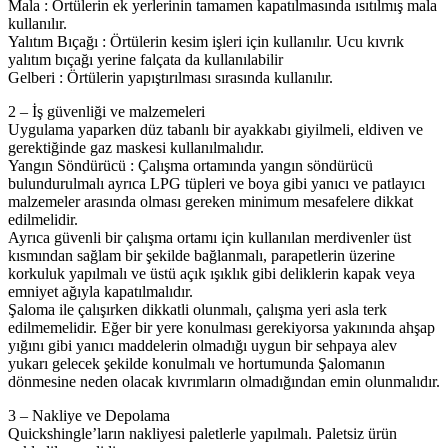
Mala : Örtülerin ek yerlerinin tamamen kapatılmasında ısıtılmış mala
kullanılır.
Yalıtım Bıçağı : Örtülerin kesim işleri için kullanılır. Ucu kıvrık
yalıtım bıçağı yerine falçata da kullanılabilir
Gelberi : Örtülerin yapıştırılması sırasında kullanılır.
2 – İş güvenliği ve malzemeleri
Uygulama yaparken düz tabanlı bir ayakkabı giyilmeli, eldiven ve
gerektiğinde gaz maskesi kullanılmalıdır.
Yangın Söndürücü : Çalışma ortamında yangın söndürücü
bulundurulmalı ayrıca LPG tüpleri ve boya gibi yanıcı ve patlayıcı
malzemeler arasında olması gereken minimum mesafelere dikkat
edilmelidir.
Ayrıca güvenli bir çalışma ortamı için kullanılan merdivenler üst
kısmından sağlam bir şekilde bağlanmalı, parapetlerin üzerine
korkuluk yapılmalı ve üstü açık ışıklık gibi deliklerin kapak veya
emniyet ağıyla kapatılmalıdır.
Şaloma ile çalışırken dikkatli olunmalı, çalışma yeri asla terk
edilmemelidir. Eğer bir yere konulması gerekiyorsa yakınında ahşap
yığını gibi yanıcı maddelerin olmadığı uygun bir sehpaya alev
yukarı gelecek şekilde konulmalı ve hortumunda Şalomanın
dönmesine neden olacak kıvrımların olmadığından emin olunmalıdır.
3 – Nakliye ve Depolama
Quickshingle’ların nakliyesi paletlerle yapılmalı. Paletsiz ürün