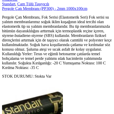
Standart
,
Cam Tülü Taşıyıcılı
Pergole Çatı Membranı (PP300) - 2mm 1000x100cm
Pergole Çatı Membranı, Fok Serisi (Elastomerik Seri) Fok serisi su
yalıtım membranlarımız soğuk iklim kuşağının ideal tercihi olan
elastomerik tip su yalıtım membranlarıdır. Bu tip membranlarımızda
bitümün dayanıklılığını arttırmak için termoplastik reçine içeren,
styrene-butadiene-styrene (SBS) kullanılır. Membranların fiziksel
dirençlerini artırmak için de taşıyıcı olarak camtülü ve polyester keçe
kullanılmaktadır. Soğuk hava koşullarında çatlama ve kırılmalar söz
konusu olmaz. Şaluma ateşi ve sıcak asfalt ile kolay uygulanır.
Kullanıldığı Yerler: Teras ve eğimli betonarme çatılarda temel
bohçalama ve temel perde yalıtımı ıslak hacimlerin yalıtımında
kullanılır. Soğukta Kırılganlığı: -20 C Yumuşama Noktası: 100 C
Kırılma Noktası: -35 C
STOK DURUMU:
Stokta Var