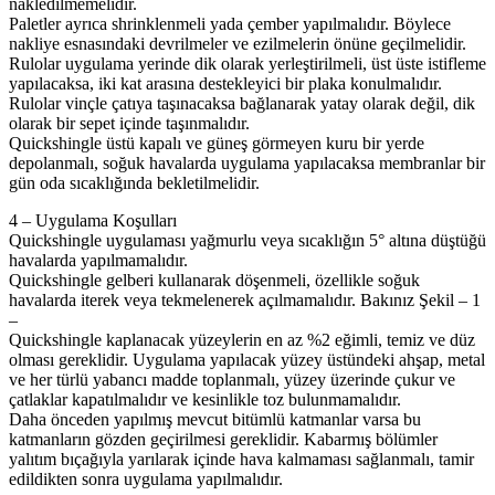
nakledilmemelidir.
Paletler ayrıca shrinklenmeli yada çember yapılmalıdır. Böylece
nakliye esnasındaki devrilmeler ve ezilmelerin önüne geçilmelidir.
Rulolar uygulama yerinde dik olarak yerleştirilmeli, üst üste istifleme
yapılacaksa, iki kat arasına destekleyici bir plaka konulmalıdır.
Rulolar vinçle çatıya taşınacaksa bağlanarak yatay olarak değil, dik
olarak bir sepet içinde taşınmalıdır.
Quickshingle üstü kapalı ve güneş görmeyen kuru bir yerde
depolanmalı, soğuk havalarda uygulama yapılacaksa membranlar bir
gün oda sıcaklığında bekletilmelidir.
4 – Uygulama Koşulları
Quickshingle uygulaması yağmurlu veya sıcaklığın 5° altına düştüğü
havalarda yapılmamalıdır.
Quickshingle gelberi kullanarak döşenmeli, özellikle soğuk
havalarda iterek veya tekmelenerek açılmamalıdır. Bakınız Şekil – 1
–
Quickshingle kaplanacak yüzeylerin en az %2 eğimli, temiz ve düz
olması gereklidir. Uygulama yapılacak yüzey üstündeki ahşap, metal
ve her türlü yabancı madde toplanmalı, yüzey üzerinde çukur ve
çatlaklar kapatılmalıdır ve kesinlikle toz bulunmamalıdır.
Daha önceden yapılmış mevcut bitümlü katmanlar varsa bu
katmanların gözden geçirilmesi gereklidir. Kabarmış bölümler
yalıtım bıçağıyla yarılarak içinde hava kalmaması sağlanmalı, tamir
edildikten sonra uygulama yapılmalıdır.