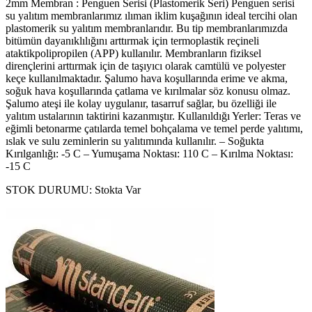
2mm Membran : Penguen Serisi (Plastomerik Seri) Penguen serisi
su yalıtım membranlarımız ılıman iklim kuşağının ideal tercihi olan
plastomerik su yalıtım membranlarıdır. Bu tip membranlarımızda
bitümün dayanıklılığını arttırmak için termoplastik reçineli
ataktikpolipropilen (APP) kullanılır. Membranların fiziksel
dirençlerini arttırmak için de taşıyıcı olarak camtülü ve polyester
keçe kullanılmaktadır. Şalumo hava koşullarında erime ve akma,
soğuk hava koşullarında çatlama ve kırılmalar söz konusu olmaz.
Şalumo ateşi ile kolay uygulanır, tasarruf sağlar, bu özelliği ile
yalıtım ustalarının taktirini kazanmıştır. Kullanıldığı Yerler: Teras ve
eğimli betonarme çatılarda temel bohçalama ve temel perde yalıtımı,
ıslak ve sulu zeminlerin su yalıtımında kullanılır. – Soğukta
Kırılganlığı: -5 C – Yumuşama Noktası: 110 C – Kırılma Noktası:
-15 C
STOK DURUMU:
Stokta Var