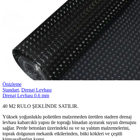
Önizleme
Standart
,
Drenaj Levhası
Drenaj Levhası 0.6 mm
40 M2 RULO ŞEKLİNDE SATILIR.
Yüksek yoğunluklu polietilen malzemeden üretilen stadren drenaj
levhası kabarcıklı yapısı ile toprağı binadan ayırarak suyun drenajını
sağlar. Perde betonları üzerindeki ısı ve su yalıtım malzemelerini,
toprak dolgunun mekanik etkilerinden, bitki kökleri ve çeşitli
kimyasallardan korur.