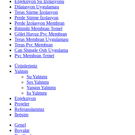
Enjeksiyon Su İzolasyonu
Dilatasyon Uygulaması
Teras Sürme İzolasyon
Perde Sürme İzolasyon
Perde İzolasyon Membran
Bitümlü Membran Temel
Gölet Havuz Pvc Membran
Teras Membran Uygulaması
Teras Pvc Membran
Çatı Shingle Osb Uygulama
Pvc Membran Temel
Ürünlerimiz
Yalıtım
Su Yalıtımı
Ses Yalıtımı
Yangın Yalıtımı
Isı Yalıtımı
Enjeksiyon
Projeler
Referanslarımız
İletişim
Genel
Boyalar