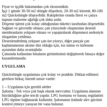
Fiyat ve işçilik bakımından çok ekonomiktir.
İşçi 1 günde 30-50 m2 shingle döşerken, 20-30 m2 kiremit, 80-100
m2 Quickshingle döşeyebilir. Rakiplerine oranla firesi ve çatıya
taşınan malzeme ağırlığı çok daha azdır.
Döşeme işlemi çok kolay olduğundan tüketici tarafından döşenebilir.
Sağlam ve güvenilir olması; çatı yüzeyinde oluşturulan desenli
membranların yekpare olması ve yapıştırılarak döşenmesi nedeniyle
rüzgardan yırtılmaz.
Desenlendirilmiş yekpare çatı üst yüzeyi, diğer parçalı çatı
kaplamalarının aksine düz olduğu için, toz tutma ve kirlenme
açısından daha avantajlıdır.
Çatısında kullanılan binaların görüntüsünü değiştirerek binaya değer
kazandırmasıdır.
UYGULAMA
Quickshingle uygulaması çok kolay ve pratiktir. Dikkat edilmesi
gereken birkaç önemli unsur vardır:
1 – Uygulama için gerekli aletler
Şaloma : Tek veya çok başlı olarak mevcuttur. Uygulama alanının
büyüklüğüne göre tercih yapılır. LPG hortumu ve basınç regülatörü
LPG tüpüne bağlanarak kullanılır. Şalomanın üstünde alev gücünü
kontrol etmeye yarayan bir vana bulunur.