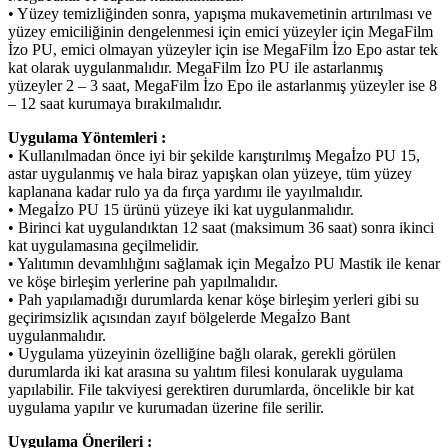
• Yüzey temizliğinden sonra, yapışma mukavemetinin artırılması ve
yüzey emiciliğinin dengelenmesi için emici yüzeyler için MegaFilm
İzo PU, emici olmayan yüzeyler için ise MegaFilm İzo Epo astar tek
kat olarak uygulanmalıdır. MegaFilm İzo PU ile astarlanmış
yüzeyler 2 – 3 saat, MegaFilm İzo Epo ile astarlanmış yüzeyler ise 8
– 12 saat kurumaya bırakılmalıdır.
Uygulama Yöntemleri :
• Kullanılmadan önce iyi bir şekilde karıştırılmış Megaİzo PU 15,
astar uygulanmış ve hala biraz yapışkan olan yüzeye, tüm yüzey
kaplanana kadar rulo ya da fırça yardımı ile yayılmalıdır.
• Megaİzo PU 15 ürünü yüzeye iki kat uygulanmalıdır.
• Birinci kat uygulandıktan 12 saat (maksimum 36 saat) sonra ikinci
kat uygulamasına geçilmelidir.
• Yalıtımın devamlılığını sağlamak için Megaİzo PU Mastik ile kenar
ve köşe birleşim yerlerine pah yapılmalıdır.
• Pah yapılamadığı durumlarda kenar köşe birleşim yerleri gibi su
geçirimsizlik açısından zayıf bölgelerde Megaİzo Bant
uygulanmalıdır.
• Uygulama yüzeyinin özelliğine bağlı olarak, gerekli görülen
durumlarda iki kat arasına su yalıtım filesi konularak uygulama
yapılabilir. File takviyesi gerektiren durumlarda, öncelikle bir kat
uygulama yapılır ve kurumadan üzerine file serilir.
Uygulama Önerileri :