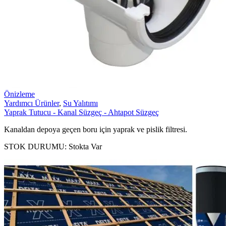
Önizleme
Yardımcı Ürünler
,
Su Yalıtımı
Yaprak Tutucu - Kanal Süzgeç - Ahtapot Süzgeç
Kanaldan depoya geçen boru için yaprak ve pislik filtresi.
STOK DURUMU:
Stokta Var