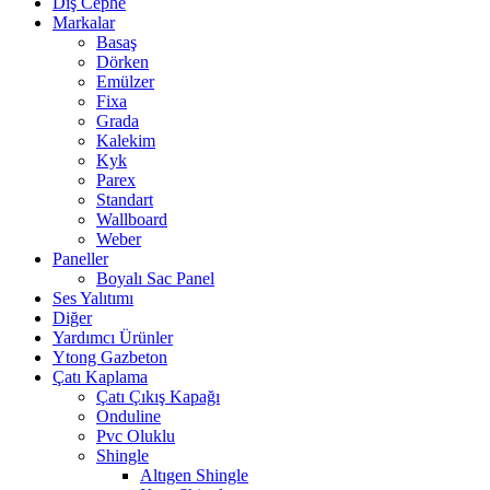
Dış Cephe
Markalar
Basaş
Dörken
Emülzer
Fixa
Grada
Kalekim
Kyk
Parex
Standart
Wallboard
Weber
Paneller
Boyalı Sac Panel
Ses Yalıtımı
Diğer
Yardımcı Ürünler
Ytong Gazbeton
Çatı Kaplama
Çatı Çıkış Kapağı
Onduline
Pvc Oluklu
Shingle
Altıgen Shingle