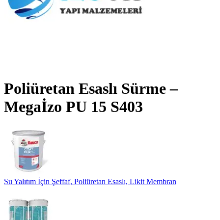
Poliüretan Esaslı Sürme –
Megaİzo PU 15 S403
Su Yalıtım İçin Şeffaf, Poliüretan Esaslı, Likit Membran