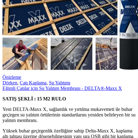
Önizleme
Dörken
,
Çatı Kaplama
,
Su Yalıtımı
Eğimli Çatılar için Su Yalıtım Membranı - DELTA®-Maxx X
SATIŞ ŞEKLİ : 15 M2 RULO
Yeni DELTA-Maxx X, sağlamlık ve yırtılma mukavemeti ile buhar
geçirgen su yalıtım örtülerinin standartlarını yeniden belirleyen bir su
yalıtım membranı.
Yüksek buhar geçirgenlik özelliğine sahip Delta-Maxx X, kaplama
altı tahtası üzerine döşenebilmesinin yanı sıra OSB gibi bir kaplama