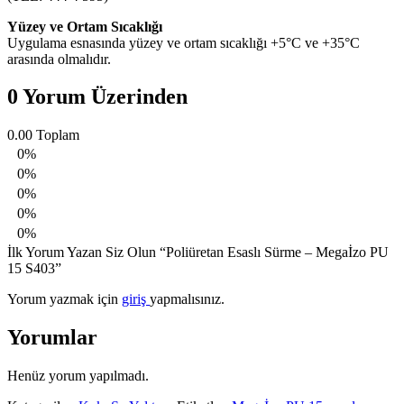
Yüzey ve Ortam Sıcaklığı
Uygulama esnasında yüzey ve ortam sıcaklığı +5°C ve +35°C
arasında olmalıdır.
0 Yorum Üzerinden
0.00
Toplam
0%
0%
0%
0%
0%
İlk Yorum Yazan Siz Olun “Poliüretan Esaslı Sürme – Megaİzo PU
15 S403”
Yorum yazmak için
giriş
yapmalısınız.
Yorumlar
Henüz yorum yapılmadı.