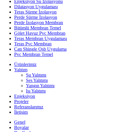
Enjeksiyon Su İzolasyonu
Dilatasyon Uygulaması
Teras Sürme İzolasyon
Perde Sürme İzolasyon
Perde İzolasyon Membran
Bitümlü Membran Temel
Gölet Havuz Pvc Membran
Teras Membran Uygulaması
Teras Pvc Membran
Çatı Shingle Osb Uygulama
Pvc Membran Temel
Ürünlerimiz
Yalıtım
Su Yalıtımı
Ses Yalıtımı
Yangın Yalıtımı
Isı Yalıtımı
Enjeksiyon
Projeler
Referanslarımız
İletişim
Genel
Boyalar