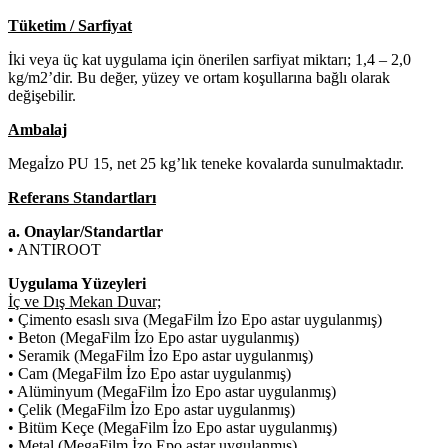
Tüketim / Sarfiyat
İki veya üç kat uygulama için önerilen sarfiyat miktarı; 1,4 – 2,0
kg/m2’dir. Bu değer, yüzey ve ortam koşullarına bağlı olarak
değişebilir.
Ambalaj
Megaİzo PU 15, net 25 kg’lık teneke kovalarda sunulmaktadır.
Referans Standartları
a. Onaylar/Standartlar
• ANTIROOT
Uygulama Yüzeyleri
İç ve Dış Mekan Duvar;
• Çimento esaslı sıva (MegaFilm İzo Epo astar uygulanmış)
• Beton (MegaFilm İzo Epo astar uygulanmış)
• Seramik (MegaFilm İzo Epo astar uygulanmış)
• Cam (MegaFilm İzo Epo astar uygulanmış)
• Alüminyum (MegaFilm İzo Epo astar uygulanmış)
• Çelik (MegaFilm İzo Epo astar uygulanmış)
• Bitüm Keçe (MegaFilm İzo Epo astar uygulanmış)
• Metal (MegaFilm İzo Epo astar uygulanmış)