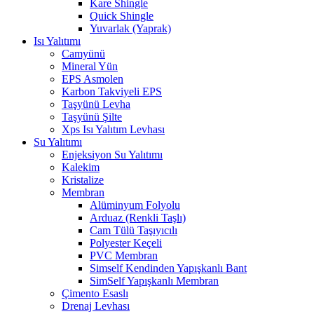
Kare Shingle
Quick Shingle
Yuvarlak (Yaprak)
Isı Yalıtımı
Camyünü
Mineral Yün
EPS Asmolen
Karbon Takviyeli EPS
Taşyünü Levha
Taşyünü Şilte
Xps Isı Yalıtım Levhası
Su Yalıtımı
Enjeksiyon Su Yalıtımı
Kalekim
Kristalize
Membran
Alüminyum Folyolu
Arduaz (Renkli Taşlı)
Cam Tülü Taşıyıcılı
Polyester Keçeli
PVC Membran
Simself Kendinden Yapışkanlı Bant
SimSelf Yapışkanlı Membran
Çimento Esaslı
Drenaj Levhası