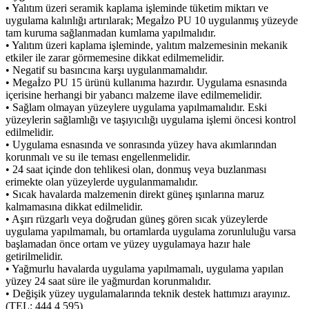
• Yalıtım üzeri seramik kaplama işleminde tüketim miktarı ve
uygulama kalınlığı artırılarak; Megaİzo PU 10 uygulanmış yüzeyde
tam kuruma sağlanmadan kumlama yapılmalıdır.
• Yalıtım üzeri kaplama işleminde, yalıtım malzemesinin mekanik
etkiler ile zarar görmemesine dikkat edilmemelidir.
• Negatif su basıncına karşı uygulanmamalıdır.
• Megaİzo PU 15 ürünü kullanıma hazırdır. Uygulama esnasında
içerisine herhangi bir yabancı malzeme ilave edilmemelidir.
• Sağlam olmayan yüzeylere uygulama yapılmamalıdır. Eski
yüzeylerin sağlamlığı ve taşıyıcılığı uygulama işlemi öncesi kontrol
edilmelidir.
• Uygulama esnasında ve sonrasında yüzey hava akımlarından
korunmalı ve su ile teması engellenmelidir.
• 24 saat içinde don tehlikesi olan, donmuş veya buzlanması
erimekte olan yüzeylerde uygulanmamalıdır.
• Sıcak havalarda malzemenin direkt güneş ışınlarına maruz
kalmamasına dikkat edilmelidir.
• Aşırı rüzgarlı veya doğrudan güneş gören sıcak yüzeylerde
uygulama yapılmamalı, bu ortamlarda uygulama zorunluluğu varsa
başlamadan önce ortam ve yüzey uygulamaya hazır hale
getirilmelidir.
• Yağmurlu havalarda uygulama yapılmamalı, uygulama yapılan
yüzey 24 saat süre ile yağmurdan korunmalıdır.
• Değişik yüzey uygulamalarında teknik destek hattımızı arayınız.
(TEL: 444 4 595)