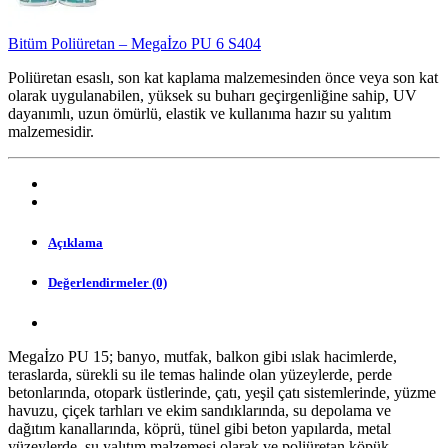
Bitüm Poliüretan – Megaİzo PU 6 S404
Poliüretan esaslı, son kat kaplama malzemesinden önce veya son kat
olarak uygulanabilen, yüksek su buharı geçirgenliğine sahip, UV
dayanımlı, uzun ömürlü, elastik ve kullanıma hazır su yalıtım
malzemesidir.
Açıklama
Değerlendirmeler (0)
Megaİzo PU 15; banyo, mutfak, balkon gibi ıslak hacimlerde,
teraslarda, sürekli su ile temas halinde olan yüzeylerde, perde
betonlarında, otopark üstlerinde, çatı, yeşil çatı sistemlerinde, yüzme
havuzu, çiçek tarhları ve ekim sandıklarında, su depolama ve
dağıtım kanallarında, köprü, tünel gibi beton yapılarda, metal
yüzeylerde, su yalıtım malzemesi olarak ve poliüretan köpük