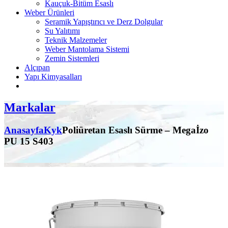
Kauçuk-Bitüm Esaslı
Weber Ürünleri
Seramik Yapıştırıcı ve Derz Dolgular
Su Yalıtımı
Teknik Malzemeler
Weber Mantolama Sistemi
Zemin Sistemleri
Alçıpan
Yapı Kimyasalları
Markalar
Anasayfa
Kyk
Poliüretan Esaslı Sürme – Megaİzo
PU 15 S403