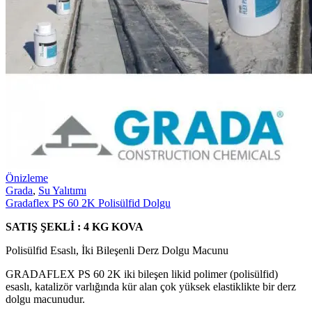
Önizleme
Grada
,
Su Yalıtımı
Gradaflex PS 60 2K Polisülfid Dolgu
SATIŞ ŞEKLİ : 4 KG KOVA
Polisülfid Esaslı, İki Bileşenli Derz Dolgu Macunu
GRADAFLEX PS 60 2K iki bileşen likid polimer (polisülfid)
esaslı, katalizör varlığında kür alan çok yüksek elastiklikte bir derz
dolgu macunudur.