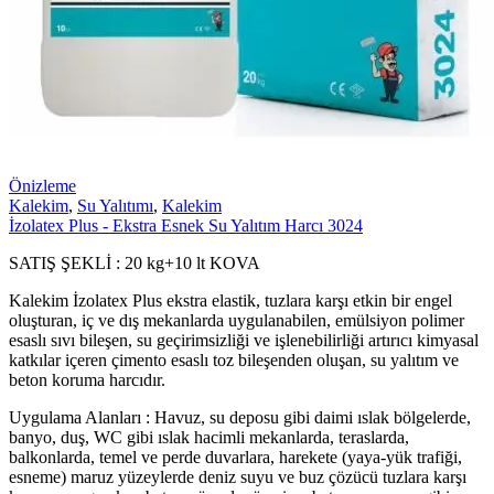
Önizleme
Kalekim
,
Su Yalıtımı
,
Kalekim
İzolatex Plus - Ekstra Esnek Su Yalıtım Harcı 3024
SATIŞ ŞEKLİ : 20 kg+10 lt KOVA
Kalekim İzolatex Plus ekstra elastik, tuzlara karşı etkin bir engel
oluşturan, iç ve dış mekanlarda uygulanabilen, emülsiyon polimer
esaslı sıvı bileşen, su geçirimsizliği ve işlenebilirliği artırıcı kimyasal
katkılar içeren çimento esaslı toz bileşenden oluşan, su yalıtım ve
beton koruma harcıdır.
Uygulama Alanları : Havuz, su deposu gibi daimi ıslak bölgelerde,
banyo, duş, WC gibi ıslak hacimli mekanlarda, teraslarda,
balkonlarda, temel ve perde duvarlara, harekete (yaya-yük trafiği,
esneme) maruz yüzeylerde deniz suyu ve buz çözücü tuzlara karşı