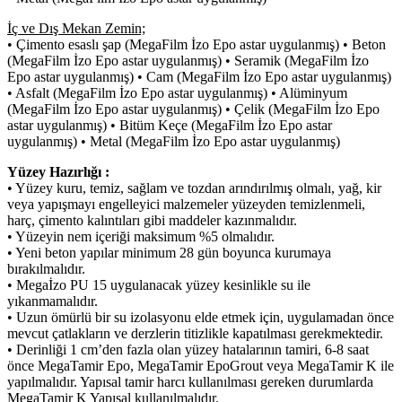
İç ve Dış Mekan Zemin;
• Çimento esaslı şap (MegaFilm İzo Epo astar uygulanmış) • Beton
(MegaFilm İzo Epo astar uygulanmış) • Seramik (MegaFilm İzo
Epo astar uygulanmış) • Cam (MegaFilm İzo Epo astar uygulanmış)
• Asfalt (MegaFilm İzo Epo astar uygulanmış) • Alüminyum
(MegaFilm İzo Epo astar uygulanmış) • Çelik (MegaFilm İzo Epo
astar uygulanmış) • Bitüm Keçe (MegaFilm İzo Epo astar
uygulanmış) • Metal (MegaFilm İzo Epo astar uygulanmış)
Yüzey Hazırlığı :
• Yüzey kuru, temiz, sağlam ve tozdan arındırılmış olmalı, yağ, kir
veya yapışmayı engelleyici malzemeler yüzeyden temizlenmeli,
harç, çimento kalıntıları gibi maddeler kazınmalıdır.
• Yüzeyin nem içeriği maksimum %5 olmalıdır.
• Yeni beton yapılar minimum 28 gün boyunca kurumaya
bırakılmalıdır.
• Megaİzo PU 15 uygulanacak yüzey kesinlikle su ile
yıkanmamalıdır.
• Uzun ömürlü bir su izolasyonu elde etmek için, uygulamadan önce
mevcut çatlakların ve derzlerin titizlikle kapatılması gerekmektedir.
• Derinliği 1 cm’den fazla olan yüzey hatalarının tamiri, 6-8 saat
önce MegaTamir Epo, MegaTamir EpoGrout veya MegaTamir K ile
yapılmalıdır. Yapısal tamir harcı kullanılması gereken durumlarda
MegaTamir K Yapısal kullanılmalıdır.