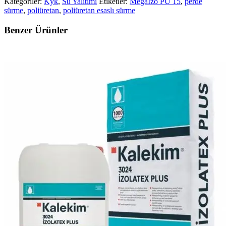
Kategoriler:
Kyk
,
Su Yalıtımı
Etiketler:
Megaİzo PU 15
,
perde
sürme
,
poliüretan
,
poliüretan esaslı sürme
Benzer Ürünler