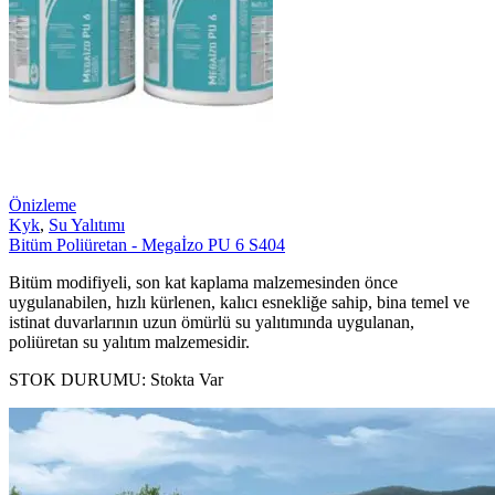
Önizleme
Kyk
,
Su Yalıtımı
Bitüm Poliüretan - Megaİzo PU 6 S404
Bitüm modifiyeli, son kat kaplama malzemesinden önce
uygulanabilen, hızlı kürlenen, kalıcı esnekliğe sahip, bina temel ve
istinat duvarlarının uzun ömürlü su yalıtımında uygulanan,
poliüretan su yalıtım malzemesidir.
STOK DURUMU:
Stokta Var