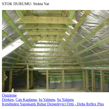
STOK DURUMU:
Stokta Var
Önizleme
Dörken
,
Çatı Kaplama
,
Isı Yalıtımı
,
Su Yalıtımı
Kendinden Yapışkanlı Buhar Dengeleyici Örtü - Delta Reflex Plus