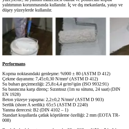
yalıtımının korunmasında kullanılır. İç ve dış mekanlarda, yatay ve
düşey yüzeylerde kullanılır.
Performans
Kopma noktasındaki genleşme: %900 ± 80 (ASTM D 412)
Çekme dayanımı: 7,45±0,30 N/mm² (ASTM D 412)
Su buharı geçirmezliği: 25,8±4,4 gr/m²/gün (ISO 9932:91)
Su basıncına karşı direnç: Sızıntısız (1m su sütunu, 24 saat) (DIN
EN 1928)
Beton yüzeye yapışma: 2,2±0,2 N/mm² (ASTM D 903)
Sertlik (shore A sertlik): 65±5 (ASTM D 2240)
Yanma derecesi: B2 (DIN 4102 – 1)
Standart koşullarda çatlak köprüleme özelliği: 2 mm (EOTA TR-
008)