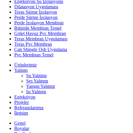
Enjeksiyon Su İzolasyonu
Dilatasyon Uygulaması
Teras Sürme İzolasyon
Perde Sürme İzolasyon
Perde İzolasyon Membran
Bitümlü Membran Temel
Gölet Havuz Pvc Membran
Teras Membran Uygulaması
Teras Pvc Membran
Çatı Shingle Osb Uygulama
Pvc Membran Temel
Ürünlerimiz
Yalıtım
Su Yalıtımı
Ses Yalıtımı
Yangın Yalıtımı
Isı Yalıtımı
Enjeksiyon
Projeler
Referanslarımız
İletişim
Genel
Boyalar