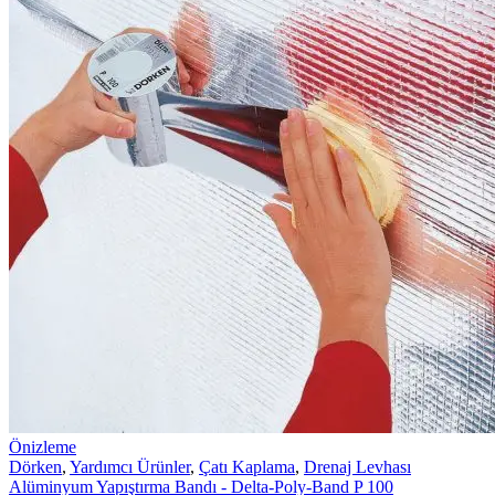
Önizleme
Dörken
,
Yardımcı Ürünler
,
Çatı Kaplama
,
Drenaj Levhası
Alüminyum Yapıştırma Bandı - Delta-Poly-Band P 100