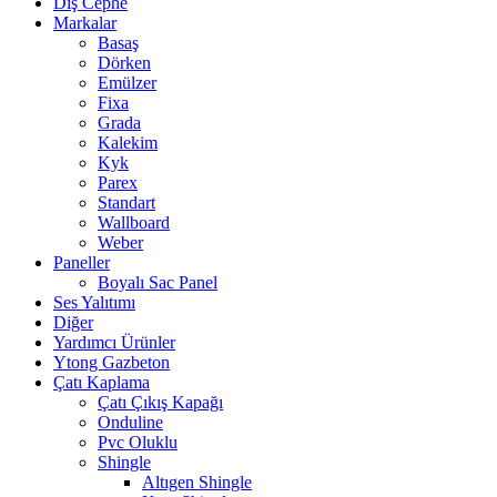
Dış Cephe
Markalar
Basaş
Dörken
Emülzer
Fixa
Grada
Kalekim
Kyk
Parex
Standart
Wallboard
Weber
Paneller
Boyalı Sac Panel
Ses Yalıtımı
Diğer
Yardımcı Ürünler
Ytong Gazbeton
Çatı Kaplama
Çatı Çıkış Kapağı
Onduline
Pvc Oluklu
Shingle
Altıgen Shingle