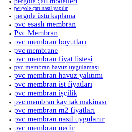
pergole çatı modelleri
pergole çatı nasıl yapılır
pergole üstü kaplama
pvc esaslı membran
Pvc Membran
pvc membran boyutları
pvc membrane
pvc membran fiyat listesi
pvc membran havuz uygulaması
pvc membran havuz yalıtımı
pvc membran ist fiyatları
pvc membran işçilik
pvc membran kaynak makinası
pvc membran m2 fiyatları
pvc membran nasıl uygulanır
pvc membran nedir