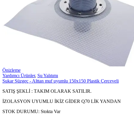
Önizleme
Yardımcı Ürünler
,
Su Yalıtımı
Sukar Süzgeç - Alttan muf uyumlu 150x150 Plastik Çerçeveli
SATIŞ ŞEKLİ : TAKIM OLARAK SATILIR.
İZOLASYON UYUMLU İKİZ GİDER Q70 LİK YANDAN
STOK DURUMU:
Stokta Var