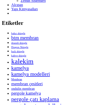
Zemin Sistemleri
Alçıpan
Yapı Kimyasalları
Etiketler
bakır shingle
btm membran
desenli shingle
Dragon Shingle
hızlı shingle
kahve shingle
kalekim
kamelya
kamelya modelleri
Membran
membran çesitleri
ondulin membran
pergole kamelya
pergole çatı kaplama