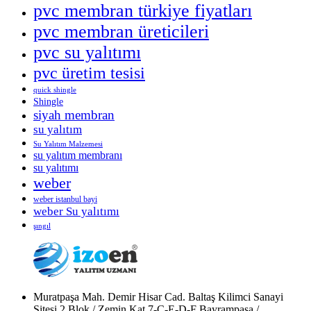
pvc membran türkiye fiyatları
pvc membran üreticileri
pvc su yalıtımı
pvc üretim tesisi
quick shingle
Shingle
siyah membran
su yalıtım
Su Yalıtım Malzemesi
su yalıtım membranı
su yalıtımı
weber
weber istanbul bayi
weber Su yalıtımı
şıngıl
Muratpaşa Mah. Demir Hisar Cad. Baltaş Kilimci Sanayi
Sitesi 2.Blok / Zemin Kat 7-C-E-D-F Bayrampaşa /