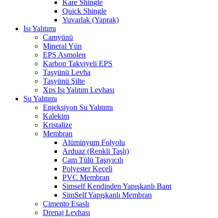
Kare Shingle
Quick Shingle
Yuvarlak (Yaprak)
Isı Yalıtımı
Camyünü
Mineral Yün
EPS Asmolen
Karbon Takviyeli EPS
Taşyünü Levha
Taşyünü Şilte
Xps Isı Yalıtım Levhası
Su Yalıtımı
Enjeksiyon Su Yalıtımı
Kalekim
Kristalize
Membran
Alüminyum Folyolu
Arduaz (Renkli Taşlı)
Cam Tülü Taşıyıcılı
Polyester Keçeli
PVC Membran
Simself Kendinden Yapışkanlı Bant
SimSelf Yapışkanlı Membran
Çimento Esaslı
Drenaj Levhası