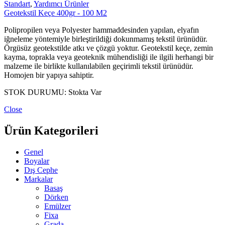
Standart
,
Yardımcı Ürünler
Geotekstil Keçe 400gr - 100 M2
Polipropilen veya Polyester hammaddesinden yapılan, elyafın
iğneleme yöntemiyle birleştirildiği dokunmamış tekstil ürünüdür.
Örgüsüz geotekstilde atkı ve çözgü yoktur. Geotekstil keçe, zemin
kayma, toprakla veya geoteknik mühendisliği ile ilgili herhangi bir
malzeme ile birlikte kullanılabilen geçirimli tekstil ürünüdür.
Homojen bir yapıya sahiptir.
STOK DURUMU:
Stokta Var
Close
Ürün Kategorileri
Genel
Boyalar
Dış Cephe
Markalar
Basaş
Dörken
Emülzer
Fixa
Grada