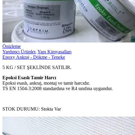
Önizleme
Yardımcı Ürünler
,
Yapı Kimyasalları
Epoxy Ankraj - Dökme - Teneke
5 KG / SET ŞEKLİNDE SATILIR.
Epoksi Esaslı Tamir Harcı
Epoksi esaslı, ankraj, montaj ve tamir harcıdır.
TS EN 1504-3:2008 standardına ve R4 sınıfına uygundur.
STOK DURUMU:
Stokta Var