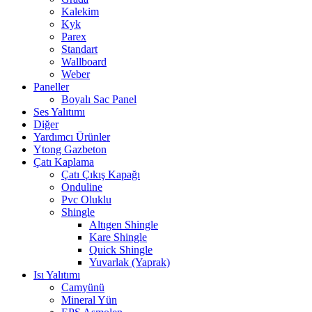
Kalekim
Kyk
Parex
Standart
Wallboard
Weber
Paneller
Boyalı Sac Panel
Ses Yalıtımı
Diğer
Yardımcı Ürünler
Ytong Gazbeton
Çatı Kaplama
Çatı Çıkış Kapağı
Onduline
Pvc Oluklu
Shingle
Altıgen Shingle
Kare Shingle
Quick Shingle
Yuvarlak (Yaprak)
Isı Yalıtımı
Camyünü
Mineral Yün