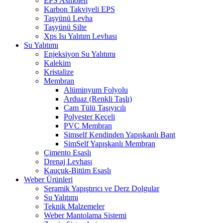
EPS Asmolen
Karbon Takviyeli EPS
Taşyünü Levha
Taşyünü Şilte
Xps Isı Yalıtım Levhası
Su Yalıtımı
Enjeksiyon Su Yalıtımı
Kalekim
Kristalize
Membran
Alüminyum Folyolu
Arduaz (Renkli Taşlı)
Cam Tülü Taşıyıcılı
Polyester Keçeli
PVC Membran
Simself Kendinden Yapışkanlı Bant
SimSelf Yapışkanlı Membran
Çimento Esaslı
Drenaj Levhası
Kauçuk-Bitüm Esaslı
Weber Ürünleri
Seramik Yapıştırıcı ve Derz Dolgular
Su Yalıtımı
Teknik Malzemeler
Weber Mantolama Sistemi