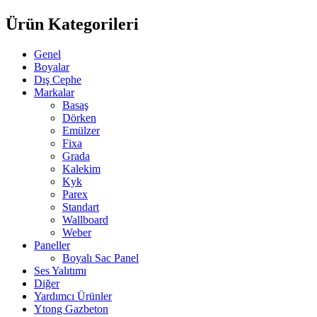
Ürün Kategorileri
Genel
Boyalar
Dış Cephe
Markalar
Basaş
Dörken
Emülzer
Fixa
Grada
Kalekim
Kyk
Parex
Standart
Wallboard
Weber
Paneller
Boyalı Sac Panel
Ses Yalıtımı
Diğer
Yardımcı Ürünler
Ytong Gazbeton