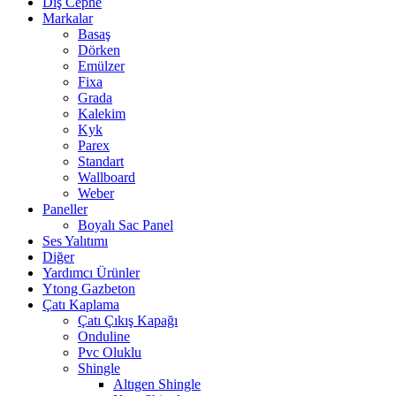
Dış Cephe
Markalar
Basaş
Dörken
Emülzer
Fixa
Grada
Kalekim
Kyk
Parex
Standart
Wallboard
Weber
Paneller
Boyalı Sac Panel
Ses Yalıtımı
Diğer
Yardımcı Ürünler
Ytong Gazbeton
Çatı Kaplama
Çatı Çıkış Kapağı
Onduline
Pvc Oluklu
Shingle
Altıgen Shingle