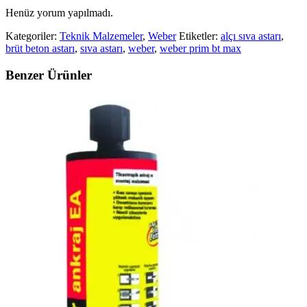
Henüz yorum yapılmadı.
Kategoriler:
Teknik Malzemeler
,
Weber
Etiketler:
alçı sıva astarı
,
brüt beton astarı
,
sıva astarı
,
weber
,
weber prim bt max
Benzer Ürünler