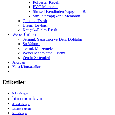
Polyester Keçeli
PVC Membran
Simself Kendinden Yapışkanlı Bant
SimSelf Yapışkanlı Membran
Çimento Esaslı
Drenaj Levhası
Kauçuk-Bitüm Esaslı
Weber Ürünleri
Seramik Yapıştırıcı ve Derz Dolgular
Su Yalıtımı
Teknik Malzemeler
Weber Mantolama Sistemi
Zemin Sistemleri
Alçıpan
Yapı Kimyasalları
Etiketler
bakır shingle
btm membran
desenli shingle
Dragon Shingle
hızlı shingle