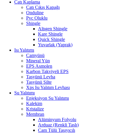
Çatı Kaplama
Çatı Çıkış Kapağı
Onduline
Pvc Oluklu
Shingle
Altıgen Shingle
Kare Shingle
Quick Shingle
Yuvarlak (Yaprak)
Isı Yalıtımı
Camyünü
Mineral Yün
EPS Asmolen
Karbon Takviyeli EPS
Taşyünü Levha
Taşyünü Şilte
Xps Isı Yalıtım Levhası
Su Yalıtımı
Enjeksiyon Su Yalıtımı
Kalekim
Kristalize
Membran
Alüminyum Folyolu
Arduaz (Renkli Taşlı)
Cam Tülü Taşıyıcılı