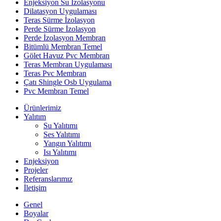
Enjeksiyon Su İzolasyonu
Dilatasyon Uygulaması
Teras Sürme İzolasyon
Perde Sürme İzolasyon
Perde İzolasyon Membran
Bitümlü Membran Temel
Gölet Havuz Pvc Membran
Teras Membran Uygulaması
Teras Pvc Membran
Çatı Shingle Osb Uygulama
Pvc Membran Temel
Ürünlerimiz
Yalıtım
Su Yalıtımı
Ses Yalıtımı
Yangın Yalıtımı
Isı Yalıtımı
Enjeksiyon
Projeler
Referanslarımız
İletişim
Genel
Boyalar