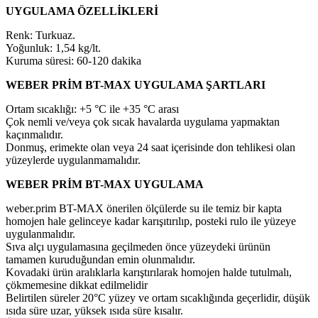
UYGULAMA ÖZELLİKLERİ
Renk: Turkuaz.
Yoğunluk: 1,54 kg/lt.
Kuruma süresi: 60-120 dakika
WEBER PRİM BT-MAX UYGULAMA ŞARTLARI
Ortam sıcaklığı: +5 °C ile +35 °C arası
Çok nemli ve/veya çok sıcak havalarda uygulama yapmaktan
kaçınmalıdır.
Donmuş, erimekte olan veya 24 saat içerisinde don tehlikesi olan
yüzeylerde uygulanmamalıdır.
WEBER PRİM BT-MAX UYGULAMA
weber.prim BT-MAX önerilen ölçülerde su ile temiz bir kapta
homojen hale gelinceye kadar karışıtırılıp, posteki rulo ile yüzeye
uygulanmalıdır.
Sıva alçı uygulamasına geçilmeden önce yüzeydeki ürünün
tamamen kuruduğundan emin olunmalıdır.
Kovadaki ürün aralıklarla karıştırılarak homojen halde tutulmalı,
çökmemesine dikkat edilmelidir
Belirtilen süreler 20°C yüzey ve ortam sıcaklığında geçerlidir, düşük
ısıda süre uzar, yüksek ısıda süre kısalır.