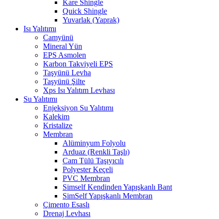
Kare Shingle
Quick Shingle
Yuvarlak (Yaprak)
Isı Yalıtımı
Camyünü
Mineral Yün
EPS Asmolen
Karbon Takviyeli EPS
Taşyünü Levha
Taşyünü Şilte
Xps Isı Yalıtım Levhası
Su Yalıtımı
Enjeksiyon Su Yalıtımı
Kalekim
Kristalize
Membran
Alüminyum Folyolu
Arduaz (Renkli Taşlı)
Cam Tülü Taşıyıcılı
Polyester Keçeli
PVC Membran
Simself Kendinden Yapışkanlı Bant
SimSelf Yapışkanlı Membran
Çimento Esaslı
Drenaj Levhası