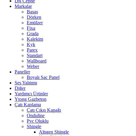
Dış Cephe
Markalar
Basaş
Dörken
Emülzer
Fixa
Grada
Kalekim
Kyk
Parex
Standart
Wallboard
Weber
Paneller
Boyalı Sac Panel
Ses Yalıtımı
Diğer
Yardımcı Ürünler
Ytong Gazbeton
Çatı Kaplama
Çatı Çıkış Kapağı
Onduline
Pvc Oluklu
Shingle
Altıgen Shingle