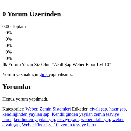
0 Yorum Üzerinden
0.00
Toplam
0%
0%
0%
0%
0%
İlk Yorum Yazan Siz Olun “Akıll Şap Weber Floor Lvl 10”
Yorum yazmak için
giriş
yapmalısınız.
Yorumlar
Henüz yorum yapılmadı.
Kategoriler:
Weber
,
Zemin Sistemleri
Etiketler:
civalı şap
,
hazır şap
,
kendiliğinden yayılan şap
,
Kendiliğinden yayılan zemin tesviye
harcı
,
kendinden yayılan şap
,
tesviye şapı
,
weber akıllı şap
,
weber
civalı şap
,
Weber Floor Lvl 10
,
zemin tesviye harcı