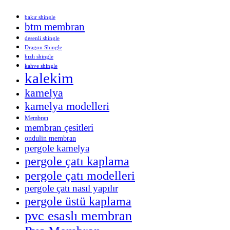
bakır shingle
btm membran
desenli shingle
Dragon Shingle
hızlı shingle
kahve shingle
kalekim
kamelya
kamelya modelleri
Membran
membran çesitleri
ondulin membran
pergole kamelya
pergole çatı kaplama
pergole çatı modelleri
pergole çatı nasıl yapılır
pergole üstü kaplama
pvc esaslı membran