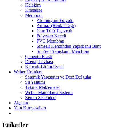
Kalekim
Kristalize
Membran
Alüminyum Folyolu
Arduaz (Renkli Taşlı)
Cam Tülü Taşıyıcılı
Polyester Keçeli
PVC Membran
Simself Kendinden Yapışkanlı Bant
SimSelf Yapışkanlı Membran
Çimento Esaslı
Drenaj Levhası
Kauçuk-Bitüm Esaslı
Weber Ürünleri
Seramik Yapıştırıcı ve Derz Dolgular
Su Yalıtımı
Teknik Malzemeler
Weber Mantolama Sistemi
Zemin Sistemleri
Alçıpan
Yapı Kimyasalları
Etiketler