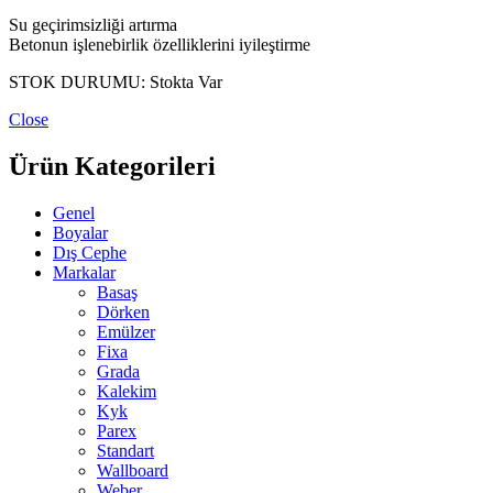
Su geçirimsizliği artırma
Betonun işlenebirlik özelliklerini iyileştirme
STOK DURUMU:
Stokta Var
Close
Ürün Kategorileri
Genel
Boyalar
Dış Cephe
Markalar
Basaş
Dörken
Emülzer
Fixa
Grada
Kalekim
Kyk
Parex
Standart
Wallboard
Weber