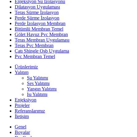
Enjeksiyon Su İzolasyonu
Dilatasyon Uygulaması
Teras Sürme İzolasyon
Perde Sürme İzolasyon
Perde İzolasyon Membran
Bitümlü Membran Temel
Gölet Havuz Pvc Membran
Teras Membran Uygulaması
Teras Pvc Membran
Çatı Shingle Osb Uygulama
Pvc Membran Temel
Ürünlerimiz
Yalıtım
Su Yalıtımı
Ses Yalıtımı
Yangın Yalıtımı
Isı Yalıtımı
Enjeksiyon
Projeler
Referanslarımız
İletişim
Genel
Boyalar