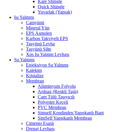
Kare Shingle
Quick Shingle
Yuvarlak (Yaprak)
Isı Yalıtımı
Camyünü
Mineral Yün
EPS Asmolen
Karbon Takviyeli EPS
Taşyünü Levha
Taşyünü Şilte
Xps Isı Yalıtım Levhası
Su Yalıtımı
Enjeksiyon Su Yalıtımı
Kalekim
Kristalize
Membran
Alüminyum Folyolu
Arduaz (Renkli Taşlı)
Cam Tülü Taşıyıcılı
Polyester Keçeli
PVC Membran
Simself Kendinden Yapışkanlı Bant
SimSelf Yapışkanlı Membran
Çimento Esaslı
Drenaj Levhası