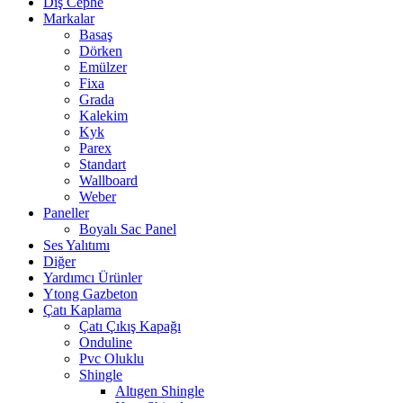
Dış Cephe
Markalar
Basaş
Dörken
Emülzer
Fixa
Grada
Kalekim
Kyk
Parex
Standart
Wallboard
Weber
Paneller
Boyalı Sac Panel
Ses Yalıtımı
Diğer
Yardımcı Ürünler
Ytong Gazbeton
Çatı Kaplama
Çatı Çıkış Kapağı
Onduline
Pvc Oluklu
Shingle
Altıgen Shingle