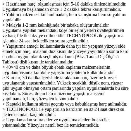
> Hazırlanan harç, olgunlaşması için 5-10 dakika dinlendirilmelidir.
Uygulamaya başlamadan önce 1-2 dakika tekrar karıştırılmalıdır.
> Yalıtım malzemesi kullanılmadan, hem yapıştırma hem su yalıtımı
yapılabilir.
> Malayla 1-2 mm kalınlığında bir tabaka oluşturulmalıdır.
Uygulama yapılan mekandaki köşe birleşim yerleri ovalleştirilmeli
ve harç file ile takviye edilmelidir. TECHNOPOOL ile yapıştırma
işlemine 24 saat bekledikten sonra geçilmelidir.
> Yapıştırma amaçlı kullanımlarda daha iyi bir yapışma yüzeyi elde
etmek için harç, malanın düz kısmı ile yüzeye yayıldıktan sonra karo
ebadına uygun olarak seçilmiş malanın (Bkz. Tarak Diş Ölçüsü
Tablosu) dişli kısmı ile taraklanmalıdır.
> 40×40 cm ve daha büyük ebatlı kaplama malzemelerinin
uygulanmasında kombine yapıştırma yöntemi kullanılmalıdır.
> Karolar, 30 dakika içerisinde taraklanan harç üzerine kuvvet
uygulanarak yapıştırılmalıdır. Yüksek sıcaklık, düşük nem, rüzgar
gibi uygun olmayan ortam şartlarında yapılan uygulamalarda bu süre
kısalabilir. Süresi dolan harcın üzerine yapıştırma işlemi
yapılmamalı, harç yüzeyden kazınmalıdır.
> Kaptaki kullanım süresi geçmiş veya kabuklaşmış harç atılmalıdır.
> TECHNOPOOL ile yapıştırılan karoların en az 24 saat direkt su
ile temasından kaçınılmalıdır.
> Uygulamadan sonra eller ve uygulama aletleri bol su ile
yıkanmalıdır. Yüzeyler nemli bez ile temizlenmelidir.