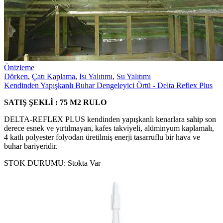
Önizleme
Dörken
,
Çatı Kaplama
,
Isı Yalıtımı
,
Su Yalıtımı
Kendinden Yapışkanlı Buhar Dengeleyici Örtü - Delta Reflex Plus
SATIŞ ŞEKLİ : 75 M2 RULO
DELTA-REFLEX PLUS kendinden yapışkanlı kenarlara sahip son
derece esnek ve yırtılmayan, kafes takviyeli, alüminyum kaplamalı,
4 katlı polyester folyodan üretilmiş enerji tasarruflu bir hava ve
buhar bariyeridir.
STOK DURUMU:
Stokta Var