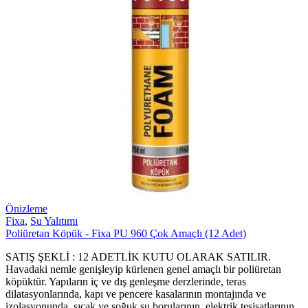
Önizleme
Fixa
,
Su Yalıtımı
Poliüretan Köpük - Fixa PU 960 Çok Amaçlı (12 Adet)
SATIŞ ŞEKLİ : 12 ADETLİK KUTU OLARAK SATILIR.
Havadaki nemle genişleyip kürlenen genel amaçlı bir poliüretan
köpüktür. Yapıların iç ve dış genleşme derzlerinde, teras
dilatasyonlarında, kapı ve pencere kasalarının montajında ve
izolasyonunda, sıcak ve soğuk su borularının, elektrik tesisatlarının