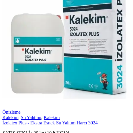
Önizleme
Kalekim
,
Su Yalıtımı
,
Kalekim
İzolatex Plus - Ekstra Esnek Su Yalıtım Harcı 3024
SATIŞ ŞEKLİ : 20 kg+10 lt KOVA