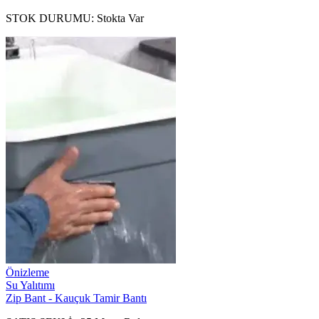
STOK DURUMU:
Stokta Var
Önizleme
Su Yalıtımı
Zip Bant - Kauçuk Tamir Bantı