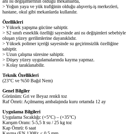
ani ısı değişimlerinin olduğu mekanlarda,
> Yoğun yaya ve yük trafiğinin olduğu alışveriş-iş merkezleri,
hastane, okul gibi mekanlarda kullanılır.
Özellikleri
> Yüksek yapışma gücüne sahiptir.
> S2 sınıfı esneklik özelliği sayesinde ani ısı değişimleri sebebiyle
oluşan yüzey gerilimlerine dayanıklıdır.
> Yüksek polimer içeriği sayesinde su geçirimsizlik özelliğine
sahiptir.
> Uzun çalışma süresine sahiptir.
> Düşey yüzey uygulamalarında kayma yapmaz.
> Kolay taraklanabilir.
Teknik Özellikleri
(23°C ve %50 Bağıl Nem)
Genel Bilgiler
Görünüm: Gri ve Beyaz renkli toz
Raf Ömrü: Açılmamış ambalajında kuru ortamda 12 ay
Uygulama Bilgileri
Uygulama Sıcaklığı: (+5°C) – (+35°C)
Karışım Oranı: 5-5,5 lt su / 25 kg toz
Kap Ömrü: 6 saat
Kayma (EN 1308): ≤ 0,5 mm