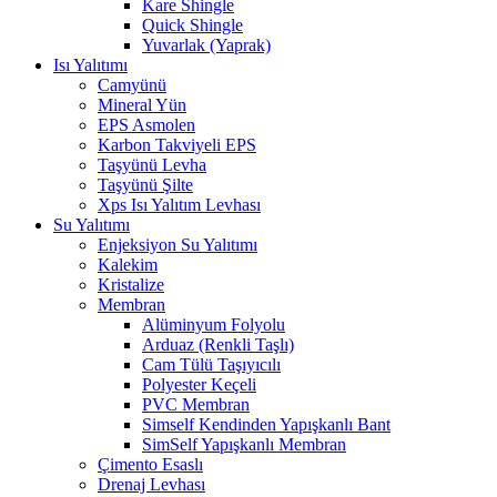
Kare Shingle
Quick Shingle
Yuvarlak (Yaprak)
Isı Yalıtımı
Camyünü
Mineral Yün
EPS Asmolen
Karbon Takviyeli EPS
Taşyünü Levha
Taşyünü Şilte
Xps Isı Yalıtım Levhası
Su Yalıtımı
Enjeksiyon Su Yalıtımı
Kalekim
Kristalize
Membran
Alüminyum Folyolu
Arduaz (Renkli Taşlı)
Cam Tülü Taşıyıcılı
Polyester Keçeli
PVC Membran
Simself Kendinden Yapışkanlı Bant
SimSelf Yapışkanlı Membran
Çimento Esaslı
Drenaj Levhası