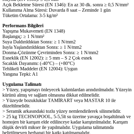
Açık Bekletme Süresi (EN 1346): En az 30 dk. sonra ≥ 0,5 N/mm²
Kullanıma Alma Süresi: Duvarda 8 saat – Zeminde 1 gün
Tüketim Ortalama: 3-5 kg/m²
Performans Bilgileri
Yapışma Mukavemeti (EN 1348)
Başlangıç: ≥ 1 N/mm²
Suya Daldırıldıktan Sonra: ≥ 1 N/mm2
Isıyla Yaşlandırıldıktan Sonra: ≥ 1 N/mm2
Donma-Çözünme Çevriminden Sonra: ≥ 1 N/mm2
Esneklik (EN 12002): ≥ 5 mm – S 2 Çok esnek
Sıcaklık Dayanımı: (-40°C) – (+80°C)
Tehlikeli Maddeler (EN 12004): Uygun
Yangına Tepki: A1
Uygulama Talimatı
> Yüzey, yapışmayı önleyecek kalıntılardan arındırılmalıdır. Yüzeyin
kürünü almış ve sağlam olmasına dikkat edilmelidir.
> Yüzeyde bozukluklar TAMİRART veya MASTAR 10 ile
düzeltilmelidir.
> Seramik arkasındaki tozlu yüzey nemlendirilerek silinmelidir.
> 25 kg TECHNOPOOL, 5-5,5lt su üzerine yavaşça boşaltılmalı ve
homojen bir karışım elde edilinceye kadar karıştırılmalıdır. Karışım
düşük devirli mikser ile yapılmalıdır. Uygulama talimatında
belirtilmeyen herhangi bir katkı katılmamalıdır.