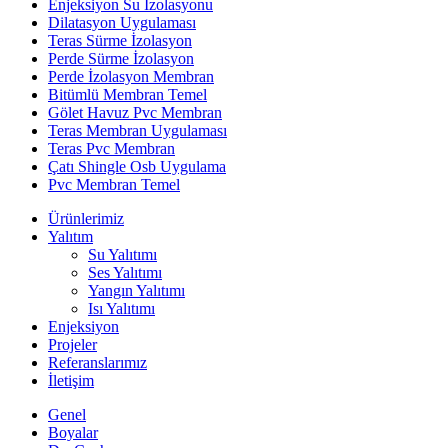
Enjeksiyon Su İzolasyonu
Dilatasyon Uygulaması
Teras Sürme İzolasyon
Perde Sürme İzolasyon
Perde İzolasyon Membran
Bitümlü Membran Temel
Gölet Havuz Pvc Membran
Teras Membran Uygulaması
Teras Pvc Membran
Çatı Shingle Osb Uygulama
Pvc Membran Temel
Ürünlerimiz
Yalıtım
Su Yalıtımı
Ses Yalıtımı
Yangın Yalıtımı
Isı Yalıtımı
Enjeksiyon
Projeler
Referanslarımız
İletişim
Genel
Boyalar