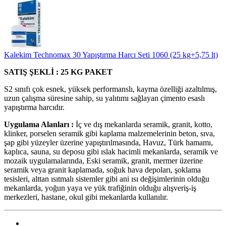
Kalekim Technomax 30 Yapıştırma Harcı Seti 1060 (25 kg+5,75 lt)
SATIŞ ŞEKLİ : 25 KG PAKET
S2 sınıfı çok esnek, yüksek performanslı, kayma özelliği azaltılmış,
uzun çalışma süresine sahip, su yalıtımı sağlayan çimento esaslı
yapıştırma harcıdır.
Uygulama Alanları :
İç ve dış mekanlarda seramik, granit, kotto,
klinker, porselen seramik gibi kaplama malzemelerinin beton, sıva,
şap gibi yüzeyler üzerine yapıştırılmasında, Havuz, Türk hamamı,
kaplıca, sauna, su deposu gibi ıslak hacimli mekanlarda, seramik ve
mozaik uygulamalarında, Eski seramik, granit, mermer üzerine
seramik veya granit kaplamada, soğuk hava depoları, şoklama
tesisleri, alttan ısıtmalı sistemler gibi ani ısı değişimlerinin olduğu
mekanlarda, yoğun yaya ve yük trafiğinin olduğu alışveriş-iş
merkezleri, hastane, okul gibi mekanlarda kullanılır.