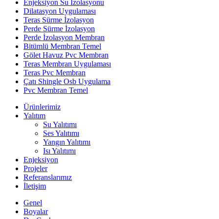
Enjeksiyon Su İzolasyonu
Dilatasyon Uygulaması
Teras Sürme İzolasyon
Perde Sürme İzolasyon
Perde İzolasyon Membran
Bitümlü Membran Temel
Gölet Havuz Pvc Membran
Teras Membran Uygulaması
Teras Pvc Membran
Çatı Shingle Osb Uygulama
Pvc Membran Temel
Ürünlerimiz
Yalıtım
Su Yalıtımı
Ses Yalıtımı
Yangın Yalıtımı
Isı Yalıtımı
Enjeksiyon
Projeler
Referanslarımız
İletişim
Genel
Boyalar