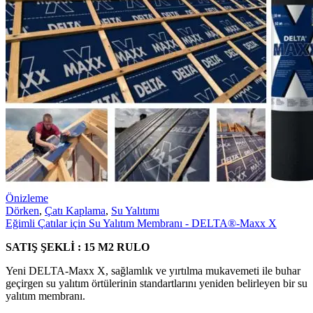
Önizleme
Dörken
,
Çatı Kaplama
,
Su Yalıtımı
Eğimli Çatılar için Su Yalıtım Membranı - DELTA®-Maxx X
SATIŞ ŞEKLİ : 15 M2 RULO
Yeni DELTA-Maxx X, sağlamlık ve yırtılma mukavemeti ile buhar
geçirgen su yalıtım örtülerinin standartlarını yeniden belirleyen bir su
yalıtım membranı.