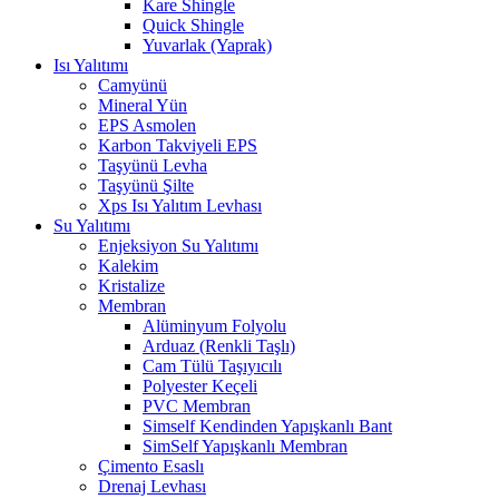
Kare Shingle
Quick Shingle
Yuvarlak (Yaprak)
Isı Yalıtımı
Camyünü
Mineral Yün
EPS Asmolen
Karbon Takviyeli EPS
Taşyünü Levha
Taşyünü Şilte
Xps Isı Yalıtım Levhası
Su Yalıtımı
Enjeksiyon Su Yalıtımı
Kalekim
Kristalize
Membran
Alüminyum Folyolu
Arduaz (Renkli Taşlı)
Cam Tülü Taşıyıcılı
Polyester Keçeli
PVC Membran
Simself Kendinden Yapışkanlı Bant
SimSelf Yapışkanlı Membran
Çimento Esaslı
Drenaj Levhası