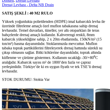
Dörken
,
Drenaj Levhası
Drenaj Levhası - Delta NB Drain
SATIŞ ŞEKLİ : 40 M2 RULO
Yüksek yoğunlukta polietilenden (HDPE) imal kabarcıklı levha ile
üzerinde filtreleme amaçlı özel muflon tabakasına sahip drenaj
levhasıdır. Temel duvarları, tüneller, yer altı otoparkları ile teras
bahçelerde drenaj amaçlı kullanılır. Kahverengi renkli, 8mm
kabarcık yüksekliğine sahip, 2 x 20m ebatlarında, 150kN/m² (15
ton/m²) basma dayanımlıdır. Stoklarımızda mevcuttur. Muflon
tabaka toprak partiküllerini filtreleyerek drenaj hattında sürekli su
çıkışı olmasını sağlar. Bitki köklerine dayanıklıdır, toprak altında
küflenme ve çürüme göstermez. Kullanım sıcaklığı -30/+80⁰C
aralığıdır. Kabarcık sayısı m² de 1800’den fazla ve çapraz
yerleşimlidir. Türkiye’de ki en uygun fiyatlı ve tek TSE’li drenaj
levhasıdır.
STOK DURUMU:
Stokta Var