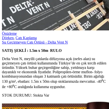
Önizleme
Dörken
,
Çatı Kaplama
Su Geçirmeyen Çatı Örtüsü - Delta Vent N
SATIŞ ŞEKLİ : 1.5m x 50m RULO
Delta Vent N, meyilli çatılarda difüzyona açık (nefes alan) su
geçirmeyen çatı örtüsü kullanımında Türkiye’de en çok tercih edilen
üründür. Yüksek buhar geçirgenliğine sahip, yırtılmaya karşı
dayanıklı ve ekonomik fiyatlıdır. Polipropilen-örme muflon- folyo
kombinasyonundan oluşan 3 katmanlı çatı örtüsüdür. Birim ağırlığı
130 g/m², ebatları: 1.5m x 50m olup stoklarımızda mevcuttur. -40⁰C
ile +80⁰C aralığında kullanıma uygundur.
STOK DURUMU:
Stokta Var