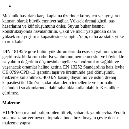
Mekanik hasarlara karşı kaplama üzerinde koruyucu ve ayrıştırıcı
katman olarak büyük emniyet sağlar. Yüksek drenaj gücü, pas
hasarlarını ve küf oluşumunu önler. Suyun buhar basıncı
konstrüksiyonda havalandırılır. Çakıl ve mıcır yatağından daha
yüksek su ayrıştırma kapasitesine sahiptir. Yapı, daha az statik yüke
maruz kalır.
DIN 18195’e göre bütün yük durumlarında esas su yalıtımı için su
geçirimsiz bir korumadır. Isı yalıtımının nemlenmesini ve böylelikle
ısı yalıtım değerinin düşmesini engeller ve bodrumları sağlıklı ve
yaşanacak ortamlar haline getirir. EN 13252 Standardına haiz levha
CE 0799-CPD-13 işaretini taşır ve üretiminde geri dönüşümlü
malzeme kullanılmaz. 400 kN basınç dayanımı ve üstün drenaj
kapasitesi ile 10m’ye kadar olan derin temellerde ve normalin
üstündeki su akımlarında dahi rahatlıkla kullanılabilir. Kesinlikle
çürümez.
Malzeme
HDPE’den mamul polipropilen filtreli, kabarcık yapılı levha. Yeraltı
sularına zarar vermeyen, toprak altında bozulmayan çevre dostu
malzeme yapısı.