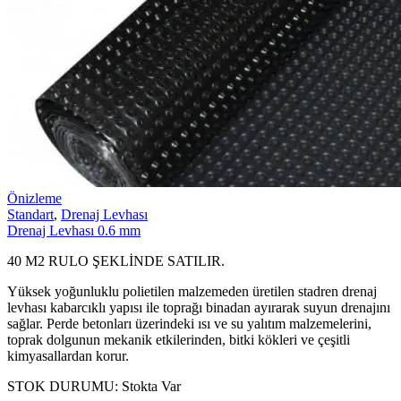
Önizleme
Standart
,
Drenaj Levhası
Drenaj Levhası 0.6 mm
40 M2 RULO ŞEKLİNDE SATILIR.
Yüksek yoğunluklu polietilen malzemeden üretilen stadren drenaj
levhası kabarcıklı yapısı ile toprağı binadan ayırarak suyun drenajını
sağlar. Perde betonları üzerindeki ısı ve su yalıtım malzemelerini,
toprak dolgunun mekanik etkilerinden, bitki kökleri ve çeşitli
kimyasallardan korur.
STOK DURUMU:
Stokta Var