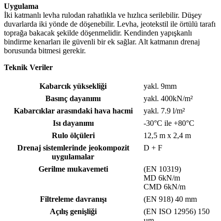
Uygulama
İki katmanlı levha rulodan rahatlıkla ve hızlıca serilebilir. Düşey
duvarlarda iki yönde de döşenebilir. Levha, jeotekstil ile örtülü tarafı
toprağa bakacak şekilde döşenmelidir. Kendinden yapışkanlı
bindirme kenarları ile güvenli bir ek sağlar. Alt katmanın drenaj
borusunda bitmesi gerekir.
Teknik Veriler
Kabarcık yüksekliği
yakl. 9mm
Basınç dayanımı
yakl. 400kN/m²
Kabarcıklar arasındaki hava hacmi
yakl. 7.9 l/m²
Isı dayanımı
-30°C ile +80°C
Rulo ölçüleri
12,5 m x 2,4 m
Drenaj sistemlerinde jeokompozit
D + F
uygulamalar
Gerilme mukavemeti
(EN 10319)
MD 6kN/m
CMD 6kN/m
Filtreleme davranışı
(EN 918) 40 mm
Açılış genişliği
(EN ISO 12956) 150
µm