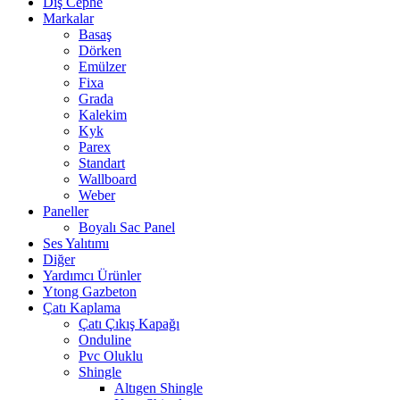
Dış Cephe
Markalar
Basaş
Dörken
Emülzer
Fixa
Grada
Kalekim
Kyk
Parex
Standart
Wallboard
Weber
Paneller
Boyalı Sac Panel
Ses Yalıtımı
Diğer
Yardımcı Ürünler
Ytong Gazbeton
Çatı Kaplama
Çatı Çıkış Kapağı
Onduline
Pvc Oluklu
Shingle
Altıgen Shingle