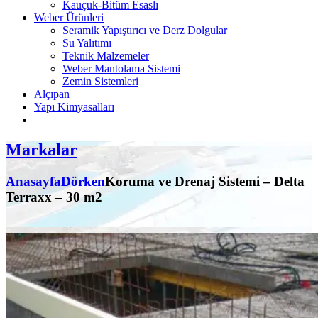
Kauçuk-Bitüm Esaslı
Weber Ürünleri
Seramik Yapıştırıcı ve Derz Dolgular
Su Yalıtımı
Teknik Malzemeler
Weber Mantolama Sistemi
Zemin Sistemleri
Alçıpan
Yapı Kimyasalları
Markalar
Anasayfa
Dörken
Koruma ve Drenaj Sistemi – Delta
Terraxx – 30 m2