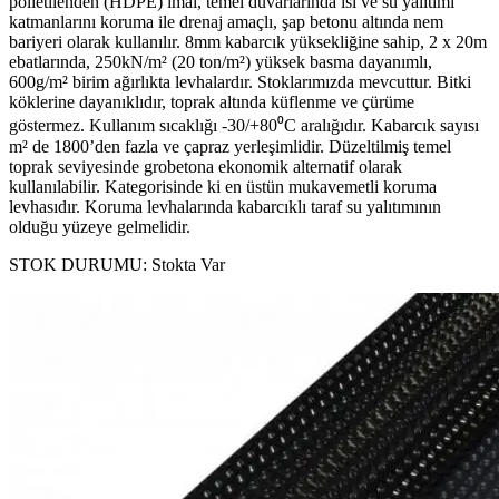
polietilenden (HDPE) imal, temel duvarlarında ısı ve su yalıtımı
katmanlarını koruma ile drenaj amaçlı, şap betonu altında nem
bariyeri olarak kullanılır. 8mm kabarcık yüksekliğine sahip, 2 x 20m
ebatlarında, 250kN/m² (20 ton/m²) yüksek basma dayanımlı,
600g/m² birim ağırlıkta levhalardır. Stoklarımızda mevcuttur. Bitki
köklerine dayanıklıdır, toprak altında küflenme ve çürüme
göstermez. Kullanım sıcaklığı -30/+80⁰C aralığıdır. Kabarcık sayısı
m² de 1800’den fazla ve çapraz yerleşimlidir. Düzeltilmiş temel
toprak seviyesinde grobetona ekonomik alternatif olarak
kullanılabilir. Kategorisinde ki en üstün mukavemetli koruma
levhasıdır. Koruma levhalarında kabarcıklı taraf su yalıtımının
olduğu yüzeye gelmelidir.
STOK DURUMU:
Stokta Var