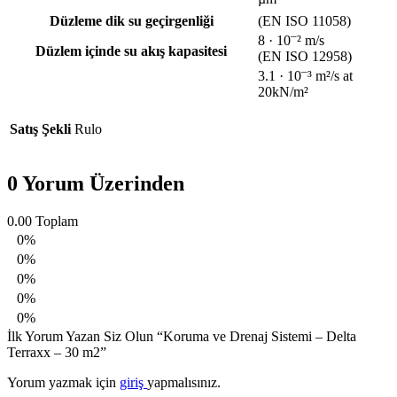
Düzleme dik su geçirgenliği
(EN ISO 11058)
–
8 · 10
² m/s
Düzlem içinde su akış kapasitesi
(EN ISO 12958)
–
3.1 · 10
³ m²/s at
20kN/m²
Satış Şekli
Rulo
0 Yorum Üzerinden
0.00
Toplam
0%
0%
0%
0%
0%
İlk Yorum Yazan Siz Olun “Koruma ve Drenaj Sistemi – Delta
Terraxx – 30 m2”
Yorum yazmak için
giriş
yapmalısınız.