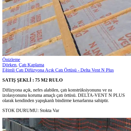
Önizleme
Dörken
,
Çatı Kaplama
Eğimli Çatı Difüzyona Açık Çatı Örtüsü - Delta Vent N Plus
SATIŞ ŞEKLİ : 75 M2 RULO
Difüzyona açık, nefes alabilen, çatı konstrüksiyonunu ve ısı
izolasyonunu koruma amaçlı çatı örtüsü. DELTA-VENT N PLUS
olarak kendinden yapışkanlı bindirme kenarlarına sahiptir.
STOK DURUMU:
Stokta Var