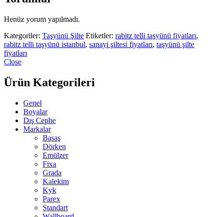
Henüz yorum yapılmadı.
Kategoriler:
Taşyünü Şilte
Etiketler:
rabitz telli taşyünü fiyatları
,
rabitz telli taşyünü istanbul
,
sanayi şiltesi fiyatları
,
taşyünü şilte
fiyatları
Close
Ürün Kategorileri
Genel
Boyalar
Dış Cephe
Markalar
Basaş
Dörken
Emülzer
Fixa
Grada
Kalekim
Kyk
Parex
Standart
Wallboard