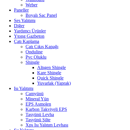
Weber
Paneller
Boyalı Sac Panel
Ses Yalıtımı
Diğer
Yardımcı Ürünler
Ytong Gazbeton
Çatı Kaplama
Çatı Çıkış Kapağı
Onduline
Pvc Oluklu
Shingle
Altıgen Shingle
Kare Shingle
Quick Shingle
Yuvarlak (Yaprak)
Isı Yalıtımı
Camyünü
Mineral Yün
EPS Asmolen
Karbon Takviyeli EPS
Taşyünü Levha
Taşyünü Şilte
Xps Isı Yalıtım Levhası