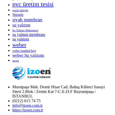
pvc üretim tesisi
quick shingle
Shingle
siyah membran
su yalıtım
Su Yalıtım Malzemesi
su yalıtım membranı
su yalıtımı
weber
weber istanbul bayi
weber Su yalıtımı
şıngıl
Muratpaşa Mah. Demir Hisar Cad. Baltaş Kilimci Sanayi
Sitesi 2.Blok / Zemin Kat 7-C-E-D-F Bayrampaşa /
İSTANBUL
(0212) 615 74 75
info@izoen.com.tr
https://izoen.com.tr