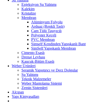
Su Yalıtımı
Enjeksiyon Su Yalıtımı
Kalekim
Kristalize
Membran
Alüminyum Folyolu
Arduaz (Renkli Taşlı)
Cam Tülü Taşıyıcılı
Polyester Keçeli
PVC Membran
Simself Kendinden Yapışkanlı Bant
SimSelf Yapışkanlı Membran
Çimento Esaslı
Drenaj Levhası
Kauçuk-Bitüm Esaslı
Weber Ürünleri
Seramik Yapıştırıcı ve Derz Dolgular
Su Yalıtımı
Teknik Malzemeler
Weber Mantolama Sistemi
Zemin Sistemleri
Alçıpan
Yapı Kimyasalları