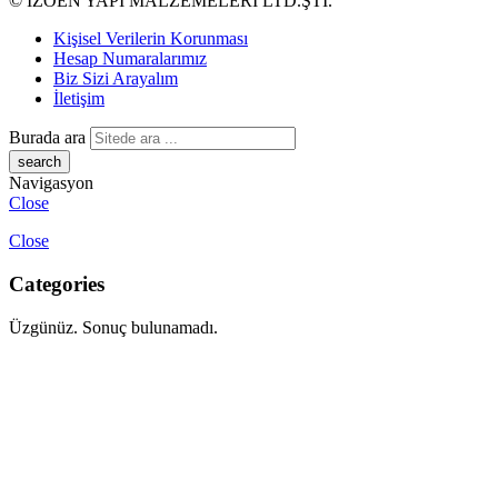
© İZOEN YAPI MALZEMELERİ LTD.ŞTİ.
Kişisel Verilerin Korunması
Hesap Numaralarımız
Biz Sizi Arayalım
İletişim
Burada ara
Navigasyon
Close
Close
Categories
Üzgünüz. Sonuç bulunamadı.