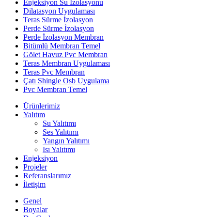
Enjeksiyon Su İzolasyonu
Dilatasyon Uygulaması
Teras Sürme İzolasyon
Perde Sürme İzolasyon
Perde İzolasyon Membran
Bitümlü Membran Temel
Gölet Havuz Pvc Membran
Teras Membran Uygulaması
Teras Pvc Membran
Çatı Shingle Osb Uygulama
Pvc Membran Temel
Ürünlerimiz
Yalıtım
Su Yalıtımı
Ses Yalıtımı
Yangın Yalıtımı
Isı Yalıtımı
Enjeksiyon
Projeler
Referanslarımız
İletişim
Genel
Boyalar