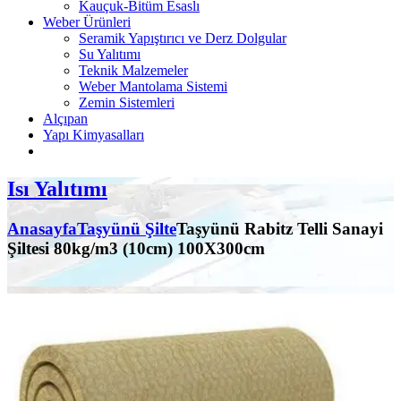
Kauçuk-Bitüm Esaslı
Weber Ürünleri
Seramik Yapıştırıcı ve Derz Dolgular
Su Yalıtımı
Teknik Malzemeler
Weber Mantolama Sistemi
Zemin Sistemleri
Alçıpan
Yapı Kimyasalları
Isı Yalıtımı
Anasayfa
Taşyünü Şilte
Taşyünü Rabitz Telli Sanayi
Şiltesi 80kg/m3 (10cm) 100X300cm