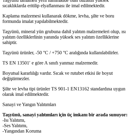
Taşyünü tamamen yerli hammadde olan bazaltın yüksek
sıcaklıklarda eritilip elyaflanması ile imal edilmektedir.
Kaplama malzemesi kullanarak dökme, levha, şilte ve boru
formunda imalat yapılabilmektedir.
Taşyünü, mineral yün grubuna dahil yalıtım malzemeleri olup, ısı
yalıtım özelliklerlinin yanında yüksek ses yalıtım özelliklerine
sahiptir.
Taşyünü ürünler, -50 °C / +750 °C aralığında kullanılabilirler.
TS EN 13501′ e göre A sınıfı yanmaz malzemedir.
Boyutsal kararlılığı vardır. Sıcak ve rutubet etkisi ile boyut
değiştirmezler.
Şilte ve levha tipi ürünler TS 901-1 EN13162 standardına uygun
olarak imal edilmektedir.
Sanayi ve Yangın Yalıtımları
Taşyünü, sanayi yalıtımları için üç imkanı bir arada sunuyor:
-Isı Yalıtımı,
-Ses Yalıtımı,
-Yangından Koruma