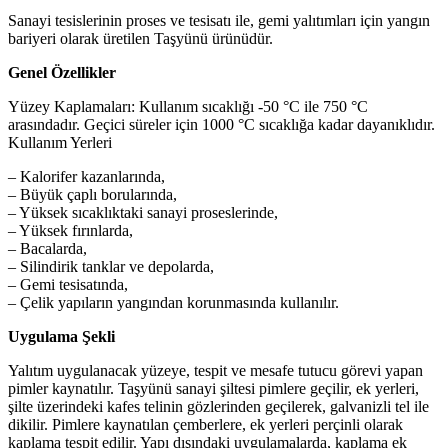
Sanayi tesislerinin proses ve tesisatı ile, gemi yalıtımları için yangın
bariyeri olarak üretilen Taşyünü ürünüdür.
Genel Özellikler
Yüzey Kaplamaları: Kullanım sıcaklığı -50 °C ile 750 °C
arasındadır. Geçici süreler için 1000 °C sıcaklığa kadar dayanıklıdır.
Kullanım Yerleri
– Kalorifer kazanlarında,
– Büyük çaplı borularında,
– Yüksek sıcaklıktaki sanayi proseslerinde,
– Yüksek fırınlarda,
– Bacalarda,
– Silindirik tanklar ve depolarda,
– Gemi tesisatında,
– Çelik yapıların yangından korunmasında kullanılır.
Uygulama Şekli
Yalıtım uygulanacak yüzeye, tespit ve mesafe tutucu görevi yapan
pimler kaynatılır. Taşyünü sanayi şiltesi pimlere geçilir, ek yerleri,
şilte üzerindeki kafes telinin gözlerinden geçilerek, galvanizli tel ile
dikilir. Pimlere kaynatılan çemberlere, ek yerleri perçinli olarak
kaplama tespit edilir. Yapı dışındaki uygulamalarda, kaplama ek