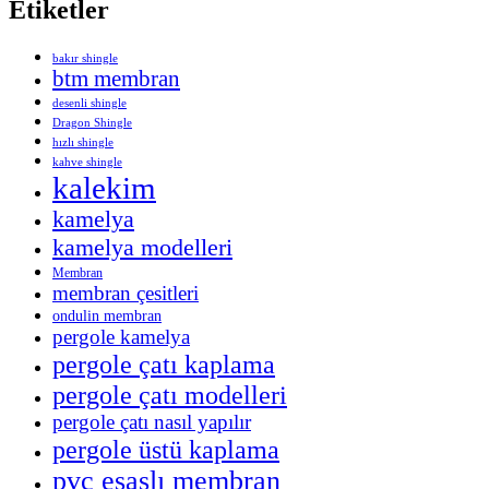
Etiketler
bakır shingle
btm membran
desenli shingle
Dragon Shingle
hızlı shingle
kahve shingle
kalekim
kamelya
kamelya modelleri
Membran
membran çesitleri
ondulin membran
pergole kamelya
pergole çatı kaplama
pergole çatı modelleri
pergole çatı nasıl yapılır
pergole üstü kaplama
pvc esaslı membran