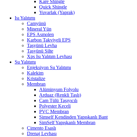
Kare Shingle
Quick Shingle
Yuvarlak (Yaprak)
Isı Yalıtımı
Camyünü
Mineral Yün
EPS Asmolen
Karbon Takviyeli EPS
Taşyünü Levha
Taşyünü Şilte
Xps Isı Yalıtım Levhası
Su Yalıtımı
Enjeksiyon Su Yalıtımı
Kalekim
Kristalize
Membran
Alüminyum Folyolu
Arduaz (Renkli Taşlı)
Cam Tülü Taşıyıcılı
Polyester Keçeli
PVC Membran
Simself Kendinden Yapışkanlı Bant
SimSelf Yapışkanlı Membran
Çimento Esaslı
Drenaj Levhası