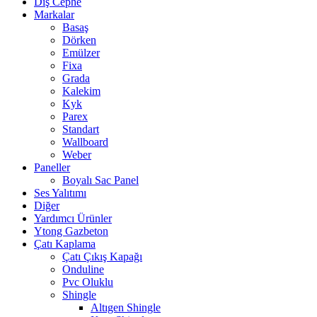
Dış Cephe
Markalar
Basaş
Dörken
Emülzer
Fixa
Grada
Kalekim
Kyk
Parex
Standart
Wallboard
Weber
Paneller
Boyalı Sac Panel
Ses Yalıtımı
Diğer
Yardımcı Ürünler
Ytong Gazbeton
Çatı Kaplama
Çatı Çıkış Kapağı
Onduline
Pvc Oluklu
Shingle
Altıgen Shingle