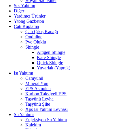
Boyalı Sac Panel
Ses Yalıtımı
Diğer
Yardımcı Ürünler
Ytong Gazbeton
Çatı Kaplama
Çatı Çıkış Kapağı
Onduline
Pvc Oluklu
Shingle
Altıgen Shingle
Kare Shingle
Quick Shingle
Yuvarlak (Yaprak)
Isı Yalıtımı
Camyünü
Mineral Yün
EPS Asmolen
Karbon Takviyeli EPS
Taşyünü Levha
Taşyünü Şilte
Xps Isı Yalıtım Levhası
Su Yalıtımı
Enjeksiyon Su Yalıtımı
Kalekim