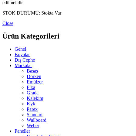
edilmelidir.
STOK DURUMU:
Stokta Var
Close
Ürün Kategorileri
Genel
Boyalar
Dış Cephe
Markalar
Basaş
Dörken
Emülzer
Fixa
Grada
Kalekim
Kyk
Parex
Standart
Wallboard
Weber
Paneller