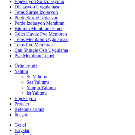
Enjeksiyon Su İzolasyonu
Dilatasyon Uygulaması
Teras Sürme İzolasyon
Perde Sürme İzolasyon
Perde İzolasyon Membran
Bitümlü Membran Temel
Gölet Havuz Pvc Membran
Teras Membran Uygulaması
Teras Pvc Membran
Çatı Shingle Osb Uygulama
Pvc Membran Temel
Ürünlerimiz
Yalıtım
Su Yalıtımı
Ses Yalıtımı
Yangın Yalıtımı
Isı Yalıtımı
Enjeksiyon
Projeler
Referanslarımız
İletişim
Genel
Boyalar