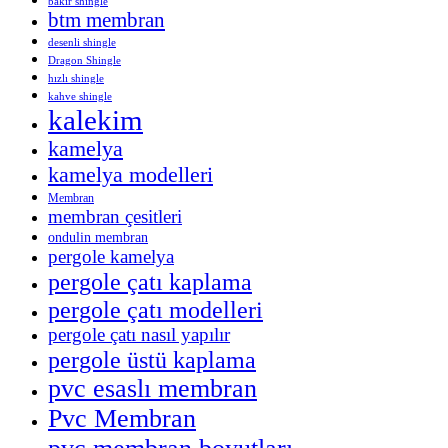
bakır shingle
btm membran
desenli shingle
Dragon Shingle
hızlı shingle
kahve shingle
kalekim
kamelya
kamelya modelleri
Membran
membran çesitleri
ondulin membran
pergole kamelya
pergole çatı kaplama
pergole çatı modelleri
pergole çatı nasıl yapılır
pergole üstü kaplama
pvc esaslı membran
Pvc Membran