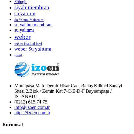
Shingle
siyah membran
su yalıtım
Su Yalıtım Malzemesi
su yalıtım membranı
su yalıtımı
weber
weber istanbul bayi
weber Su yalıtımı
şıngıl
Muratpaşa Mah. Demir Hisar Cad. Baltaş Kilimci Sanayi
Sitesi 2.Blok / Zemin Kat 7-C-E-D-F Bayrampaşa /
İSTANBUL
(0212) 615 74 75
info@izoen.com.tr
https://izoen.com.tr
Kurumsal