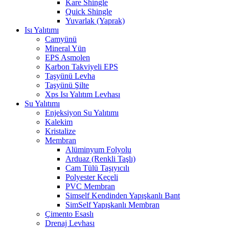
Kare Shingle
Quick Shingle
Yuvarlak (Yaprak)
Isı Yalıtımı
Camyünü
Mineral Yün
EPS Asmolen
Karbon Takviyeli EPS
Taşyünü Levha
Taşyünü Şilte
Xps Isı Yalıtım Levhası
Su Yalıtımı
Enjeksiyon Su Yalıtımı
Kalekim
Kristalize
Membran
Alüminyum Folyolu
Arduaz (Renkli Taşlı)
Cam Tülü Taşıyıcılı
Polyester Keçeli
PVC Membran
Simself Kendinden Yapışkanlı Bant
SimSelf Yapışkanlı Membran
Çimento Esaslı
Drenaj Levhası