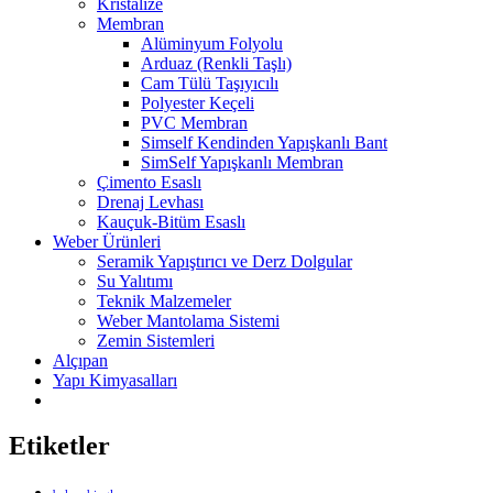
Kristalize
Membran
Alüminyum Folyolu
Arduaz (Renkli Taşlı)
Cam Tülü Taşıyıcılı
Polyester Keçeli
PVC Membran
Simself Kendinden Yapışkanlı Bant
SimSelf Yapışkanlı Membran
Çimento Esaslı
Drenaj Levhası
Kauçuk-Bitüm Esaslı
Weber Ürünleri
Seramik Yapıştırıcı ve Derz Dolgular
Su Yalıtımı
Teknik Malzemeler
Weber Mantolama Sistemi
Zemin Sistemleri
Alçıpan
Yapı Kimyasalları
Etiketler