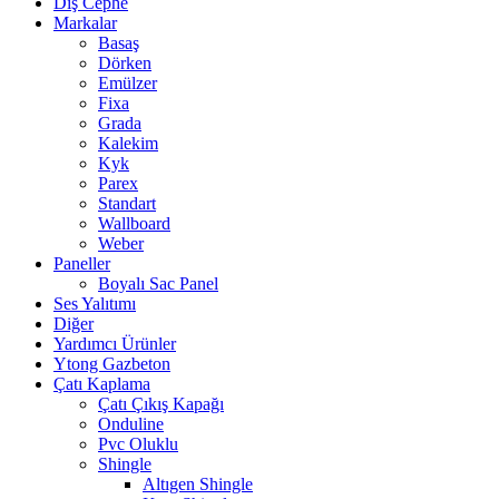
Dış Cephe
Markalar
Basaş
Dörken
Emülzer
Fixa
Grada
Kalekim
Kyk
Parex
Standart
Wallboard
Weber
Paneller
Boyalı Sac Panel
Ses Yalıtımı
Diğer
Yardımcı Ürünler
Ytong Gazbeton
Çatı Kaplama
Çatı Çıkış Kapağı
Onduline
Pvc Oluklu
Shingle
Altıgen Shingle