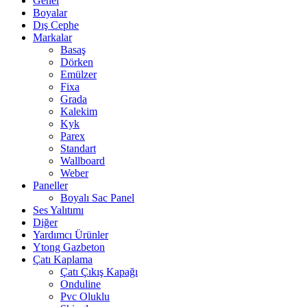
Genel
Boyalar
Dış Cephe
Markalar
Basaş
Dörken
Emülzer
Fixa
Grada
Kalekim
Kyk
Parex
Standart
Wallboard
Weber
Paneller
Boyalı Sac Panel
Ses Yalıtımı
Diğer
Yardımcı Ürünler
Ytong Gazbeton
Çatı Kaplama
Çatı Çıkış Kapağı
Onduline
Pvc Oluklu