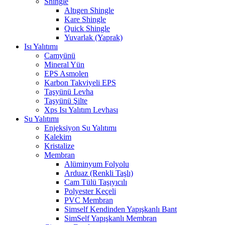
Shingle
Altıgen Shingle
Kare Shingle
Quick Shingle
Yuvarlak (Yaprak)
Isı Yalıtımı
Camyünü
Mineral Yün
EPS Asmolen
Karbon Takviyeli EPS
Taşyünü Levha
Taşyünü Şilte
Xps Isı Yalıtım Levhası
Su Yalıtımı
Enjeksiyon Su Yalıtımı
Kalekim
Kristalize
Membran
Alüminyum Folyolu
Arduaz (Renkli Taşlı)
Cam Tülü Taşıyıcılı
Polyester Keçeli
PVC Membran
Simself Kendinden Yapışkanlı Bant
SimSelf Yapışkanlı Membran