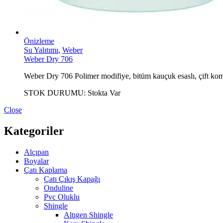
Önizleme
Su Yalıtımı
,
Weber
Weber Dry 706
Weber Dry 706 Polimer modifiye, bitüm kauçuk esaslı, çift komp
STOK DURUMU:
Stokta Var
Close
Kategoriler
Alçıpan
Boyalar
Çatı Kaplama
Çatı Çıkış Kapağı
Onduline
Pvc Oluklu
Shingle
Altıgen Shingle