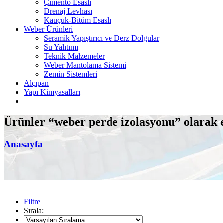
Çimento Esaslı
Drenaj Levhası
Kauçuk-Bitüm Esaslı
Weber Ürünleri
Seramik Yapıştırıcı ve Derz Dolgular
Su Yalıtımı
Teknik Malzemeler
Weber Mantolama Sistemi
Zemin Sistemleri
Alçıpan
Yapı Kimyasalları
Ürünler “weber perde izolasyonu” olarak e
Anasayfa
Filtre
Sırala: