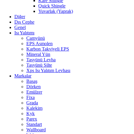
Kare Shingle
Quick Shingle
Yuvarlak (Yaprak)
Diğer
Dış Cephe
Genel
Isı Yalıtımı
Camyünü
EPS Asmolen
Karbon Takviyeli EPS
Mineral Yün
Taşyünü Levha
Taşyünü Şilte
Xps Isı Yalıtım Levhası
Markalar
Basaş
Dörken
Emülzer
Fixa
Grada
Kalekim
Kyk
Parex
Standart
Wallboard