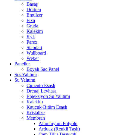
Basaş
Dörken
Emülzer
Fixa
Grada
Kalekim
Kyk
Parex
Standart
Wallboard
Weber
Paneller
Boyalı Sac Panel
Ses Yalıtımı
Su Yalıtımı
Çimento Esaslı
Drenaj Levhası
Enjeksiyon Su Yalıtımı
Kalekim
Kauçuk-Bitüm Esaslı
Kristalize
Membran
Alüminyum Folyolu
Arduaz (Renkli Taşlı)
Cam Tülü Taşıyıcılı