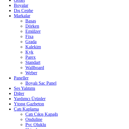
Genel
Boyalar
Dış Cephe
Markalar
Basaş
Dörken
Emülzer
Fixa
Grada
Kalekim
Kyk
Parex
Standart
Wallboard
Weber
Paneller
Boyalı Sac Panel
Ses Yalıtımı
Diğer
Yardımcı Ürünler
Ytong Gazbeton
Çatı Kaplama
Çatı Çıkış Kapağı
Onduline
Pvc Oluklu