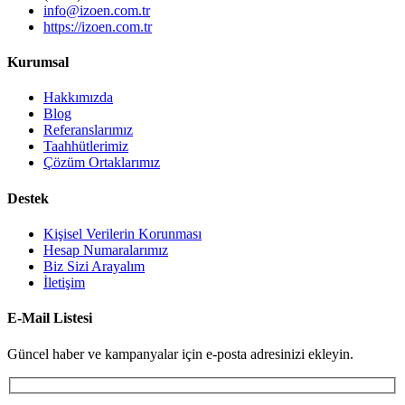
info@izoen.com.tr
https://izoen.com.tr
Kurumsal
Hakkımızda
Blog
Referanslarımız
Taahhütlerimiz
Çözüm Ortaklarımız
Destek
Kişisel Verilerin Korunması
Hesap Numaralarımız
Biz Sizi Arayalım
İletişim
E-Mail Listesi
Güncel haber ve kampanyalar için e-posta adresinizi ekleyin.