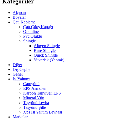
Kategoriler
Alçıpan
Boyalar
Çatı Kaplama
Çatı Çıkış Kapağı
Onduline
Pvc Oluklu
Shingle
Altıgen Shingle
Kare Shingle
Quick Shingle
Yuvarlak (Yaprak)
Diğer
Dış Cephe
Genel
Isı Yalıtımı
Camyünü
EPS Asmolen
Karbon Takviyeli EPS
Mineral Yün
Taşyünü Levha
Taşyünü Şilte
Xps Isı Yalıtım Levhası
Markalar