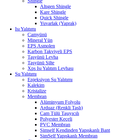
Shingle
Altıgen Shingle
Kare Shingle
Quick Shingle
Yuvarlak (Yaprak)
Isı Yalıtımı
Camyünü
Mineral Yün
EPS Asmolen
Karbon Takviyeli EPS
Taşyünü Levha
Taşyünü Şilte
Xps Isı Yalıtım Levhası
Su Yalıtımı
Enjeksiyon Su Yalıtımı
Kalekim
Kristalize
Membran
Alüminyum Folyolu
Arduaz (Renkli Taşlı)
Cam Tülü Taşıyıcılı
Polyester Keçeli
PVC Membran
Simself Kendinden Yapışkanlı Bant
SimSelf Yapışkanlı Membran