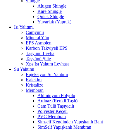
Shingle
Altıgen Shingle
Kare Shingle
Quick Shingle
Yuvarlak (Yaprak)
Isı Yalıtımı
Camyünü
Mineral Yün
EPS Asmolen
Karbon Takviyeli EPS
Taşyünü Levha
Taşyünü Şilte
Xps Isı Yalıtım Levhası
Su Yalıtımı
Enjeksiyon Su Yalıtımı
Kalekim
Kristalize
Membran
Alüminyum Folyolu
Arduaz (Renkli Taşlı)
Cam Tülü Taşıyıcılı
Polyester Keçeli
PVC Membran
Simself Kendinden Yapışkanlı Bant
SimSelf Yapışkanlı Membran