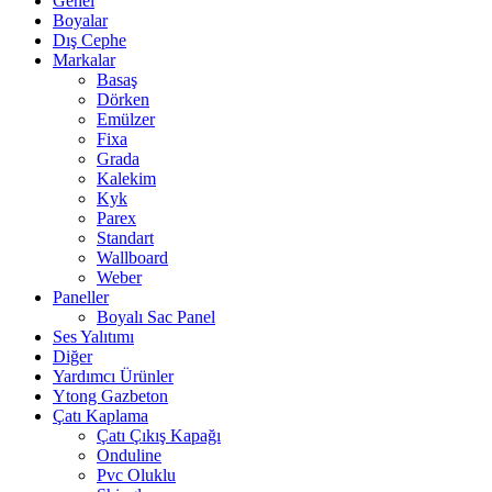
Genel
Boyalar
Dış Cephe
Markalar
Basaş
Dörken
Emülzer
Fixa
Grada
Kalekim
Kyk
Parex
Standart
Wallboard
Weber
Paneller
Boyalı Sac Panel
Ses Yalıtımı
Diğer
Yardımcı Ürünler
Ytong Gazbeton
Çatı Kaplama
Çatı Çıkış Kapağı
Onduline
Pvc Oluklu