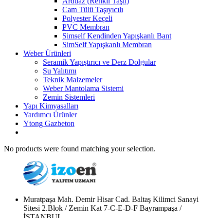
Arduaz (Renkli Taşlı)
Cam Tülü Taşıyıcılı
Polyester Keçeli
PVC Membran
Simself Kendinden Yapışkanlı Bant
SimSelf Yapışkanlı Membran
Weber Ürünleri
Seramik Yapıştırıcı ve Derz Dolgular
Su Yalıtımı
Teknik Malzemeler
Weber Mantolama Sistemi
Zemin Sistemleri
Yapı Kimyasalları
Yardımcı Ürünler
Ytong Gazbeton
No products were found matching your selection.
Muratpaşa Mah. Demir Hisar Cad. Baltaş Kilimci Sanayi
Sitesi 2.Blok / Zemin Kat 7-C-E-D-F Bayrampaşa /
İSTANBUL