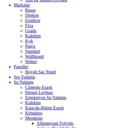
Markalar
Basaş
Dörken
Emülzer
Fixa
Grada
Kalekim
Kyk
Parex
Standart
Wallboard
Weber
Paneller
Boyalı Sac Panel
Ses Yalıtımı
Su Yalıtımı
Çimento Esaslı
Drenaj Levhası
Enjeksiyon Su Yalıtımı
Kalekim
Kauçuk-Bitüm Esaslı
Kristalize
Membran
Alüminyum Folyolu