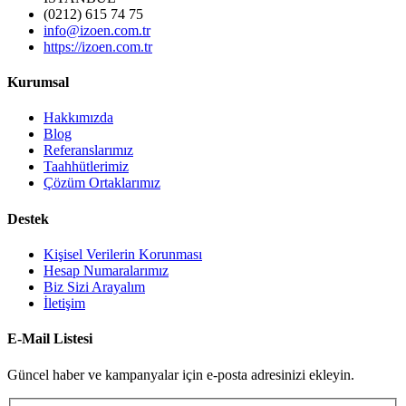
(0212) 615 74 75
info@izoen.com.tr
https://izoen.com.tr
Kurumsal
Hakkımızda
Blog
Referanslarımız
Taahhütlerimiz
Çözüm Ortaklarımız
Destek
Kişisel Verilerin Korunması
Hesap Numaralarımız
Biz Sizi Arayalım
İletişim
E-Mail Listesi
Güncel haber ve kampanyalar için e-posta adresinizi ekleyin.