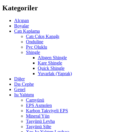
Kategoriler
Alçıpan
Boyalar
Çatı Kaplama
Çatı Çıkış Kapağı
Onduline
Pvc Oluklu
Shingle
Altıgen Shingle
Kare Shingle
Quick Shingle
Yuvarlak (Yaprak)
Diğer
Dış Cephe
Genel
Isı Yalıtımı
Camyünü
EPS Asmolen
Karbon Takviyeli EPS
Mineral Yün
Taşyünü Levha
Taşyünü Şilte
Xps Isı Yalıtım Levhası