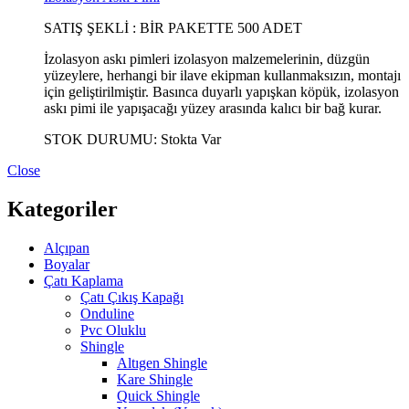
SATIŞ ŞEKLİ : BİR PAKETTE 500 ADET
İzolasyon askı pimleri izolasyon malzemelerinin, düzgün
yüzeylere, herhangi bir ilave ekipman kullanmaksızın, montajı
için geliştirilmiştir. Basınca duyarlı yapışkan köpük, izolasyon
askı pimi ile yapışacağı yüzey arasında kalıcı bir bağ kurar.
STOK DURUMU:
Stokta Var
Close
Kategoriler
Alçıpan
Boyalar
Çatı Kaplama
Çatı Çıkış Kapağı
Onduline
Pvc Oluklu
Shingle
Altıgen Shingle
Kare Shingle
Quick Shingle