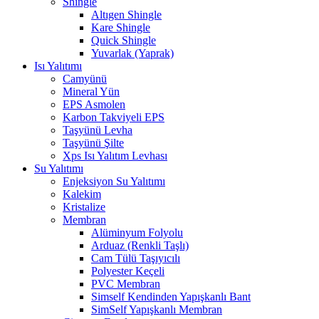
Shingle
Altıgen Shingle
Kare Shingle
Quick Shingle
Yuvarlak (Yaprak)
Isı Yalıtımı
Camyünü
Mineral Yün
EPS Asmolen
Karbon Takviyeli EPS
Taşyünü Levha
Taşyünü Şilte
Xps Isı Yalıtım Levhası
Su Yalıtımı
Enjeksiyon Su Yalıtımı
Kalekim
Kristalize
Membran
Alüminyum Folyolu
Arduaz (Renkli Taşlı)
Cam Tülü Taşıyıcılı
Polyester Keçeli
PVC Membran
Simself Kendinden Yapışkanlı Bant
SimSelf Yapışkanlı Membran