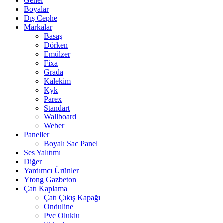
Genel
Boyalar
Dış Cephe
Markalar
Basaş
Dörken
Emülzer
Fixa
Grada
Kalekim
Kyk
Parex
Standart
Wallboard
Weber
Paneller
Boyalı Sac Panel
Ses Yalıtımı
Diğer
Yardımcı Ürünler
Ytong Gazbeton
Çatı Kaplama
Çatı Çıkış Kapağı
Onduline
Pvc Oluklu