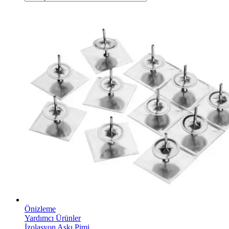
Önizleme
Yardımcı Ürünler
İzolasyon Askı Pimi