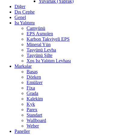
Yuvarlak (Yaprak)
Diğer
Dış Cephe
Genel
Isı Yalıtımı
Camyünü
EPS Asmolen
Karbon Takviyeli EPS
Mineral Yün
Taşyünü Levha
Taşyünü Şilte
Xps Isı Yalıtım Levhası
Markalar
Basaş
Dörken
Emülzer
Fixa
Grada
Kalekim
Kyk
Parex
Standart
Wallboard
Weber
Paneller