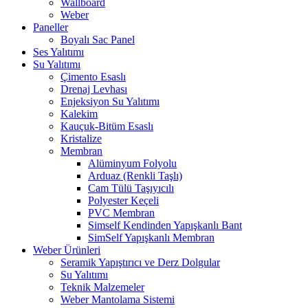
Wallboard
Weber
Paneller
Boyalı Sac Panel
Ses Yalıtımı
Su Yalıtımı
Çimento Esaslı
Drenaj Levhası
Enjeksiyon Su Yalıtımı
Kalekim
Kauçuk-Bitüm Esaslı
Kristalize
Membran
Alüminyum Folyolu
Arduaz (Renkli Taşlı)
Cam Tülü Taşıyıcılı
Polyester Keçeli
PVC Membran
Simself Kendinden Yapışkanlı Bant
SimSelf Yapışkanlı Membran
Weber Ürünleri
Seramik Yapıştırıcı ve Derz Dolgular
Su Yalıtımı
Teknik Malzemeler
Weber Mantolama Sistemi