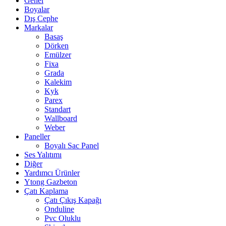
Genel
Boyalar
Dış Cephe
Markalar
Basaş
Dörken
Emülzer
Fixa
Grada
Kalekim
Kyk
Parex
Standart
Wallboard
Weber
Paneller
Boyalı Sac Panel
Ses Yalıtımı
Diğer
Yardımcı Ürünler
Ytong Gazbeton
Çatı Kaplama
Çatı Çıkış Kapağı
Onduline
Pvc Oluklu