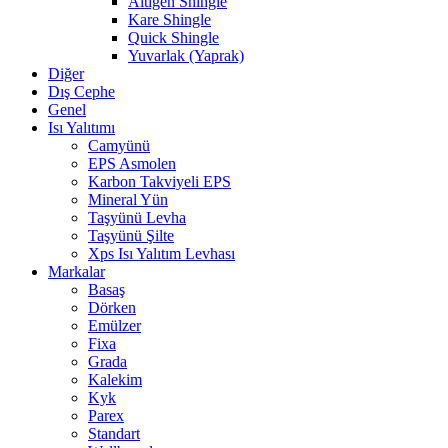
Altıgen Shingle
Kare Shingle
Quick Shingle
Yuvarlak (Yaprak)
Diğer
Dış Cephe
Genel
Isı Yalıtımı
Camyünü
EPS Asmolen
Karbon Takviyeli EPS
Mineral Yün
Taşyünü Levha
Taşyünü Şilte
Xps Isı Yalıtım Levhası
Markalar
Basaş
Dörken
Emülzer
Fixa
Grada
Kalekim
Kyk
Parex
Standart