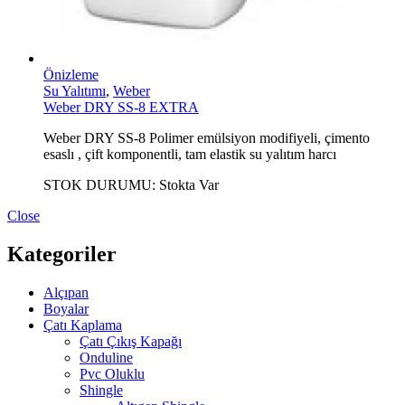
Önizleme
Su Yalıtımı
,
Weber
Weber DRY SS-8 EXTRA
Weber DRY SS-8 Polimer emülsiyon modifiyeli, çimento
esaslı , çift komponentli, tam elastik su yalıtım harcı
STOK DURUMU:
Stokta Var
Close
Kategoriler
Alçıpan
Boyalar
Çatı Kaplama
Çatı Çıkış Kapağı
Onduline
Pvc Oluklu
Shingle