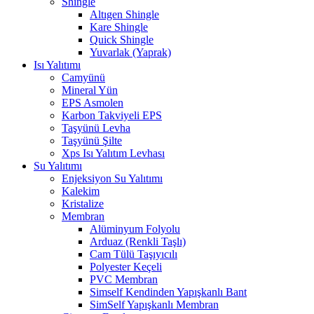
Shingle
Altıgen Shingle
Kare Shingle
Quick Shingle
Yuvarlak (Yaprak)
Isı Yalıtımı
Camyünü
Mineral Yün
EPS Asmolen
Karbon Takviyeli EPS
Taşyünü Levha
Taşyünü Şilte
Xps Isı Yalıtım Levhası
Su Yalıtımı
Enjeksiyon Su Yalıtımı
Kalekim
Kristalize
Membran
Alüminyum Folyolu
Arduaz (Renkli Taşlı)
Cam Tülü Taşıyıcılı
Polyester Keçeli
PVC Membran
Simself Kendinden Yapışkanlı Bant
SimSelf Yapışkanlı Membran