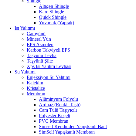
Shingle
Altıgen Shingle
Kare Shingle
Quick Shingle
Yuvarlak (Yaprak)
Isı Yalıtımı
Camyünü
Mineral Yün
EPS Asmolen
Karbon Takviyeli EPS
Taşyünü Levha
Taşyünü Şilte
Xps Isı Yalıtım Levhası
Su Yalıtımı
Enjeksiyon Su Yalıtımı
Kalekim
Kristalize
Membran
Alüminyum Folyolu
Arduaz (Renkli Taşlı)
Cam Tülü Taşıyıcılı
Polyester Keçeli
PVC Membran
Simself Kendinden Yapışkanlı Bant
SimSelf Yapışkanlı Membran