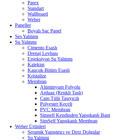
Parex
Standart
Wallboard
Weber
Paneller
Boyalı Sac Panel
Ses Yalıtımı
Su Yalıtımı
Çimento Esaslı
Drenaj Levhası
Enjeksiyon Su Yalıtımı
Kalekim
Kauçuk-Bitüm Esaslı
Kristalize
Membran
Alüminyum Folyolu
Arduaz (Renkli Taşlı)
Cam Tülü Taşıyıcılı
Polyester Keçeli
PVC Membran
Simself Kendinden Yapışkanlı Bant
SimSelf Yapışkanlı Membran
Weber Ürünleri
Seramik Yapıştırıcı ve Derz Dolgular
Su Yalıtımı