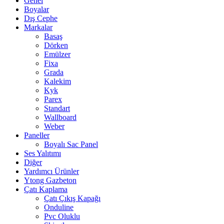
Genel
Boyalar
Dış Cephe
Markalar
Basaş
Dörken
Emülzer
Fixa
Grada
Kalekim
Kyk
Parex
Standart
Wallboard
Weber
Paneller
Boyalı Sac Panel
Ses Yalıtımı
Diğer
Yardımcı Ürünler
Ytong Gazbeton
Çatı Kaplama
Çatı Çıkış Kapağı
Onduline
Pvc Oluklu