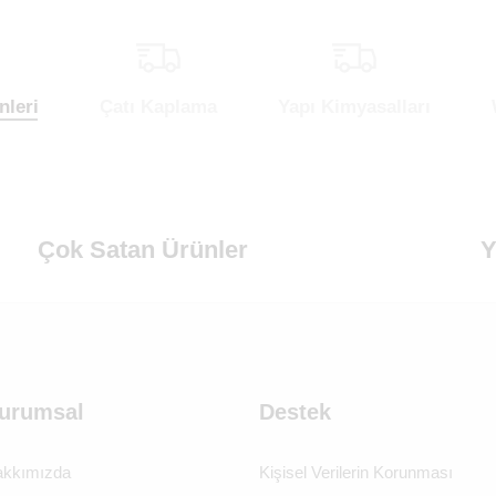
nleri
Çatı Kaplama
Yapı Kimyasalları
Çok Satan Ürünler
Y
urumsal
Destek
kkımızda
Kişisel Verilerin Korunması