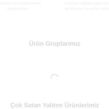
üdyoları ve benzeri mekan
sıra,Kışın soğuğu yazın ise 
uygulamaları.
geçirmeyen ısı yalıtım siste
Ürün Gruplarımız
Çok Satan Yalıtım Ürünlerimiz