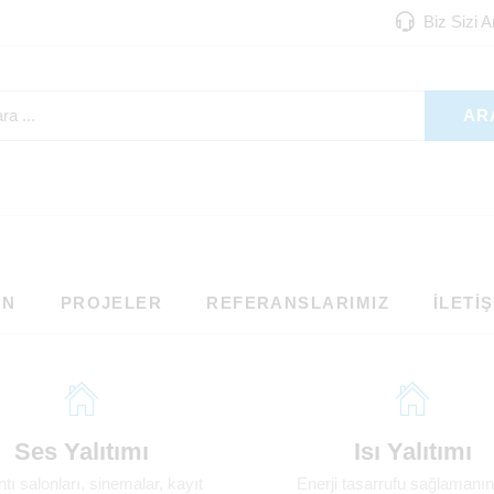
Biz Sizi 
AR
ON
PROJELER
REFERANSLARIMIZ
İLETI
Ses Yalıtımı
Isı Yalıtımı
ntı salonları, sinemalar, kayıt
Enerji tasarrufu sağlamanın