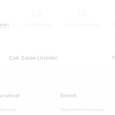
nleri
Çatı Kaplama
Yapı Kimyasalları
Çok Satan Ürünler
Y
urumsal
Destek
kkımızda
Kişisel Verilerin Korunması