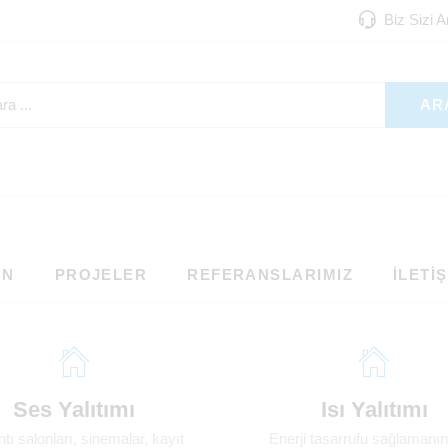
Biz Sizi 
AR
ON
PROJELER
REFERANSLARIMIZ
İLETI
Ses Yalıtımı
Isı Yalıtımı
ntı salonları, sinemalar, kayıt
Enerji tasarrufu sağlamanın