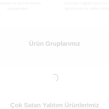
üdyoları ve benzeri mekan
sıra,Kışın soğuğu yazın ise 
uygulamaları.
geçirmeyen ısı yalıtım siste
Ürün Gruplarımız
Çok Satan Yalıtım Ürünlerimiz