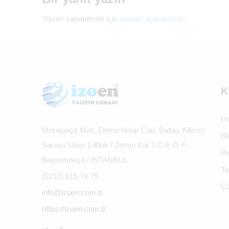
Yorum yapabilmek için
oturum açmalısınız
.
K
Ha
Muratpaşa Mah. Demir Hisar Cad. Baltaş Kilimci
Bl
Sanayi Sitesi 2.Blok / Zemin Kat 7-C-E-D-F
Re
Bayrampaşa / İSTANBUL
Ta
(0212) 615 74 75
Çö
info@izoen.com.tr
https://izoen.com.tr