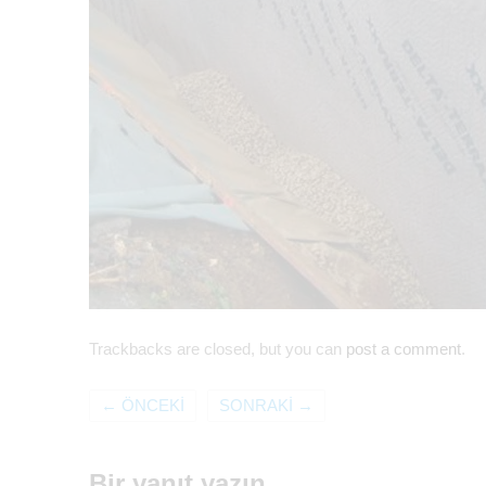
Trackbacks are closed, but you can
post a comment
.
←
ÖNCEKI
SONRAKI
→
Bir yanıt yazın