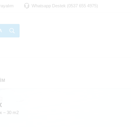
Arayalım
Whatsapp Destek (0537 655 4975)
A
ŞIM
x
xx – 30 m2