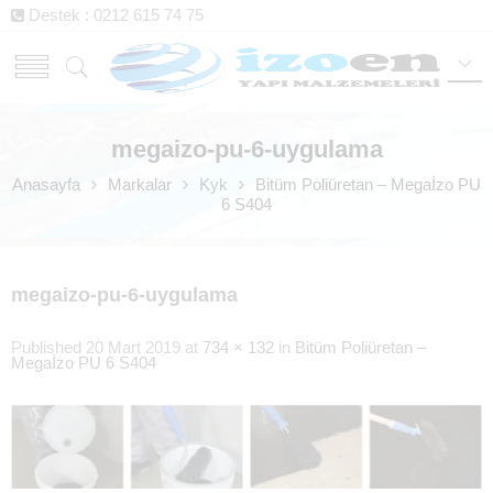
Destek : 0212 615 74 75
megaizo-pu-6-uygulama
Anasayfa
Markalar
Kyk
Bitüm Poliüretan – Megaİzo PU
6 S404
megaizo-pu-6-uygulama
Published
20 Mart 2019
at
734 × 132
in
Bitüm Poliüretan –
Megaİzo PU 6 S404