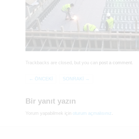
Trackbacks are closed, but you can
post a comment
.
←
ÖNCEKI
SONRAKI
→
Bir yanıt yazın
Yorum yapabilmek için
oturum açmalısınız
.