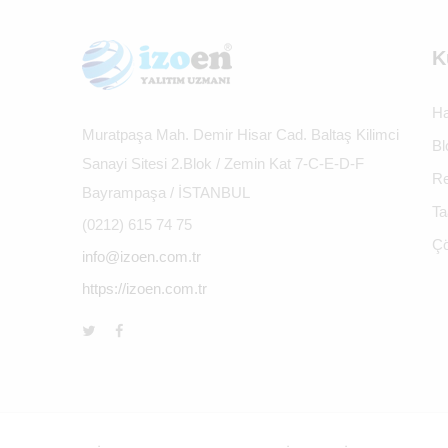
K
Ha
Muratpaşa Mah. Demir Hisar Cad. Baltaş Kilimci
Bl
Sanayi Sitesi 2.Blok / Zemin Kat 7-C-E-D-F
Re
Bayrampaşa / İSTANBUL
Ta
(0212) 615 74 75
Çö
info@izoen.com.tr
https://izoen.com.tr