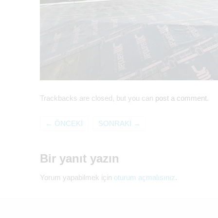
Trackbacks are closed, but you can
post a comment
.
←
ÖNCEKI
SONRAKI
→
Bir yanıt yazın
Yorum yapabilmek için
oturum açmalısınız
.