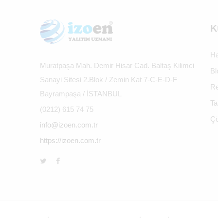
K
Ha
Muratpaşa Mah. Demir Hisar Cad. Baltaş Kilimci
Bl
Sanayi Sitesi 2.Blok / Zemin Kat 7-C-E-D-F
Re
Bayrampaşa / İSTANBUL
Ta
(0212) 615 74 75
Çö
info@izoen.com.tr
https://izoen.com.tr