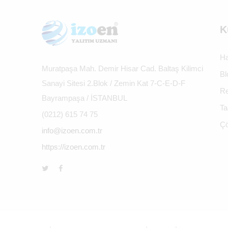
K
Ha
Muratpaşa Mah. Demir Hisar Cad. Baltaş Kilimci
Bl
Sanayi Sitesi 2.Blok / Zemin Kat 7-C-E-D-F
Re
Bayrampaşa / İSTANBUL
Ta
(0212) 615 74 75
Çö
info@izoen.com.tr
https://izoen.com.tr