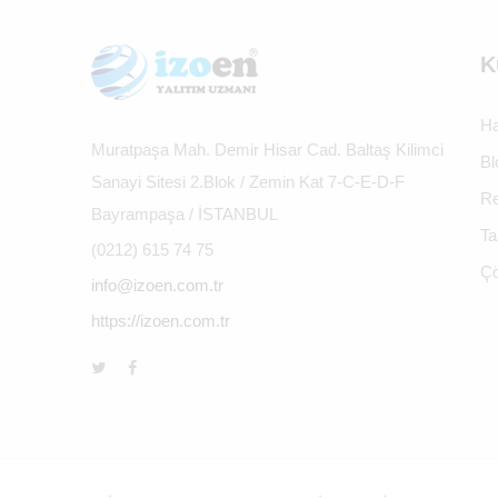
K
Ha
Muratpaşa Mah. Demir Hisar Cad. Baltaş Kilimci
Bl
Sanayi Sitesi 2.Blok / Zemin Kat 7-C-E-D-F
Re
Bayrampaşa / İSTANBUL
Ta
(0212) 615 74 75
Çö
info@izoen.com.tr
https://izoen.com.tr