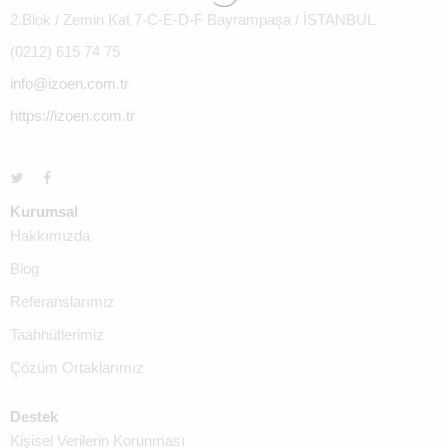
2.Blok / Zemin Kat 7-C-E-D-F Bayrampaşa / İSTANBUL
(0212) 615 74 75
info@izoen.com.tr
https://izoen.com.tr
Kurumsal
Hakkımızda
Blog
Referanslarımız
Taahhütlerimiz
Çözüm Ortaklarımız
Destek
Kişisel Verilerin Korunması