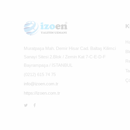
K
Ha
Muratpaşa Mah. Demir Hisar Cad. Baltaş Kilimci
Bl
Sanayi Sitesi 2.Blok / Zemin Kat 7-C-E-D-F
Re
Bayrampaşa / İSTANBUL
Ta
(0212) 615 74 75
Çö
info@izoen.com.tr
https://izoen.com.tr