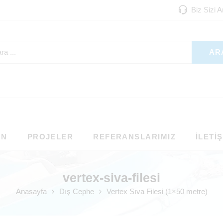
Biz Sizi 
AR
ON
PROJELER
REFERANSLARIMIZ
İLETI
vertex-siva-filesi
Anasayfa
Dış Cephe
Vertex Sıva Filesi (1×50 metre)